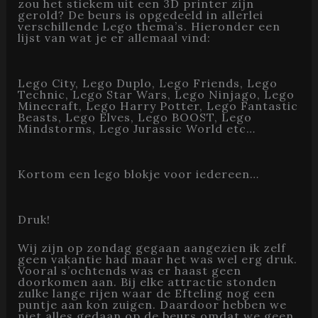
zou het stiekem uit een 3D printer zijn
gerold? De beurs is opgedeeld in allerlei
verschillende Lego thema’s. Hieronder een
lijst van wat je er allemaal vind:
Lego City, Lego Duplo, Lego Friends, Lego
Technic, Lego Star Wars, Lego Ninjago, Lego
Minecraft, Lego Harry Potter, Lego Fantastic
Beasts, Lego Elves, Lego BOOST, Lego
Mindstorms, Lego Jurassic World etc…
Kortom een lego blokje voor iedereen…
Druk!
Wij zijn op zondag gegaan aangezien ik zelf
geen vakantie had maar het was wel erg druk.
Vooral s’ochtends was er haast geen
doorkomen aan. Bij elke attractie stonden
zulke lange rijen waar de Efteling nog een
puntje aan kon zuigen. Daardoor hebben we
niet alles gedaan op de beurs omdat we geen