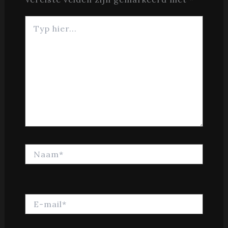
Typ
hier...
Naam*
E-
mail*