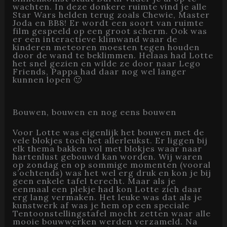
wachten. In deze donkere ruimte vind je alle
Star Wars helden terug zoals Chewie, Master
Joda en BB8! Er wordt een soort van ruimte
film gespeeld op een groot scherm. Ook was
er een interactieve klimwand waar de
kinderen meteoren moesten tegen houden
door de wand te beklimmen. Helaas had Lotte
het snel gezien en wilde ze door naar Lego
Friends, Pappa had daar nog wel langer
kunnen lopen 🙂
Bouwen, bouwen en nog eens bouwen
Voor Lotte was eigenlijk het bouwen met de
vele blokjes toch het allerleukst. Er liggen bij
elk thema bakken vol met blokjes waar naar
hartenlust gebouwd kan worden. Wij waren
op zondag en op sommige momenten (vooral
s’ochtends) was het wel erg druk en kon je bij
geen enkele tafel terecht. Maar als je
eenmaal een plekje had kon Lotte zich daar
erg lang vermaken. Het leuke was dat als je
kunstwerk af was je hem op een speciale
Tentoonstellingstafel mocht zetten waar alle
mooie bouwwerken werden verzameld. Na