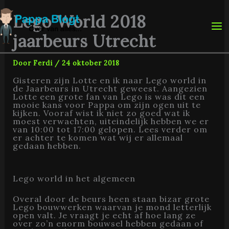
Ga
naar
Lego World 2018
de
inhoud
jaarbeurs Utrecht
Door
Ferdi
/
24 oktober 2018
Gisteren zijn Lotte en ik naar Lego world in
de Jaarbeurs in Utrecht geweest. Aangezien
Lotte een grote fan van Lego is was dit een
mooie kans voor Pappa om zijn ogen uit te
kijken. Vooraf wist ik niet zo goed wat ik
moest verwachten, uiteindelijk hebben we er
van 10:00 tot 17:00 gelopen. Lees verder om
er achter te komen wat wij er allemaal
gedaan hebben.
Lego world in het algemeen
Overal door de beurs heen staan bizar grote
Lego bouwwerken waarvan je mond letterlijk
open valt. Je vraagt je echt af hoe lang ze
over zo’n enorm bouwsel hebben gedaan of