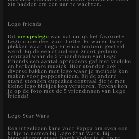
zin hadden om een uur te wachten.
Lego friends
Dit
meisjeslego
was natuurlijk het favoriete
Lego onderdeel voor Lotte. Er waren twee
plekken waar Lego Friends tentoon gesteld
werd. Bij de een stond een groot podium
centraal waar de 5 vriendinnen van Lego
Friends een aantal optredens gaf met vrolijke
en herkenbare muziek. Hier stonden ook
diverse bakken met lego waar je meubels kon
maken voor poppenhuizen. Bij de andere
stand stonden cupcakes centraal die je met
kleine lego blokjes kon versieren. Tevens kon
je op de foto met de 5 vriendinnen van Lego
friends!
Lego Star Wars
Een uitgelezen kans voor Pappa om even een
kijkje te nemen bij Lego Star Wars. Bij
binnenkomst staat Darth Vader je al op te