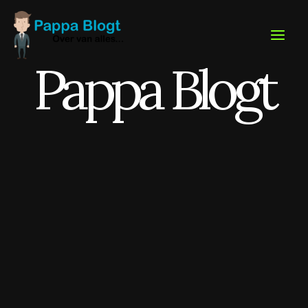
Ga
naar
de
inhoud
Pappa Blogt