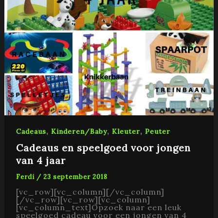
,
,
,
Cadeaus
Kinderen/Baby
Kleuter
Peuter
Cadeaus en speelgoed voor jongen
van 4 jaar
Ferdi
/
23 september 2018
[vc_row][vc_column][/vc_column]
[/vc_row][vc_row][vc_column]
[vc_column_text]Opzoek naar een leuk
speelgoed cadeau voor een jongen van 4