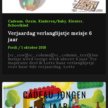
,
,
,
,
Cadeaus
Gezin
Kinderen/Baby
Kleuter
Schoolkind
Verjaardag verlanglijstje meisje 6
jaar
Ferdi
/
1 oktober 2018
[vc_row][vc_column][vc_column_text]Ons
meisje werd vorige week alweer 6 jaar. Ter
inspiratie deel ik Lotte haar verlanglijstje
voor haar 6de verjaardag. Lotte