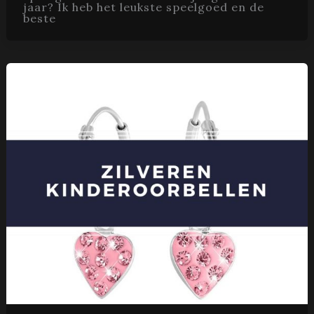
jaar? Ik heb het leukste speelgoed en de
beste