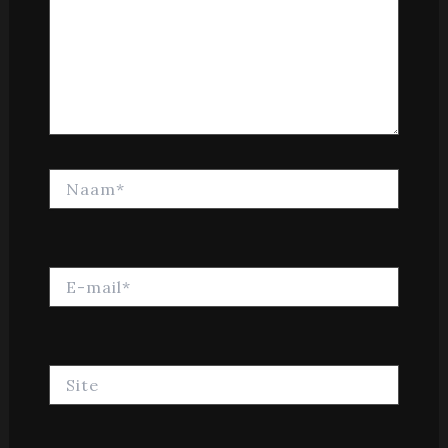
Naam*
E-
mail*
Site