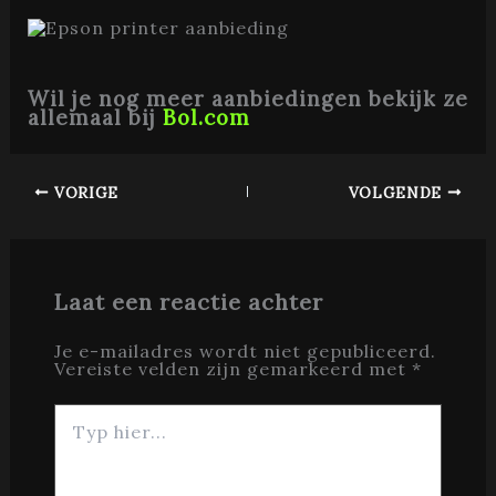
Wil je nog meer aanbiedingen bekijk ze
allemaal bij
Bol.com
VORIGE
VOLGENDE
Laat een reactie achter
Je e-mailadres wordt niet gepubliceerd.
Vereiste velden zijn gemarkeerd met
*
Typ
hier...