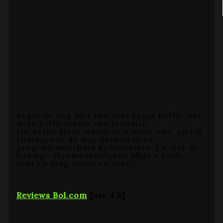
Begin de dag met een vers kopje koffie met
deze koffiezetter van Mondial!
Uw koffie klaar wanneer u maar wilt, op elk
tijdstip van de dag dankzij deze
programmeerbare koffiezetter. En met de
handige thermoskoffiekan blijft u koffie
heerlijk lang warm en vers!!
Reviews Bol.com
[usr 4.8]