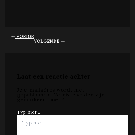
VORIGE
VOLGENDE
Laat een reactie achter
Je e-mailadres wordt niet
gepubliceerd.
Vereiste velden zijn
gemarkeerd met
*
Typ hier...