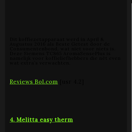
Dit koffiezetapparaat werd in April &
Augustus 2016 als Beste Getest door de
Consumentenbond, wat niet voor niets is.
Deze Siemens TC865 AromaSensePlus is
namelijk voor koffieliefhebbers die nét even
wat extra’s verwachten.
Reviews Bol.com
[usr 4.2]
4. Melitta easy therm