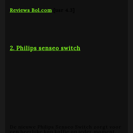
Reviews Bol.com
[usr 4.3]
2. Philips senseo switch
De nieuwe Philips Senseo Switch zorgt voor
een heerlijke kop koffie op ieder moment.