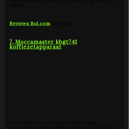
thermokan de koffie tot 3 uur lang heerlijk
warm.
Reviews Bol.com
[usr 4.6]
7. Moccamaster kbgt741
koffiezetapparaat
Voor iedereen die van een heerlijke
ouderwetse bak koffie houdt in de puurste