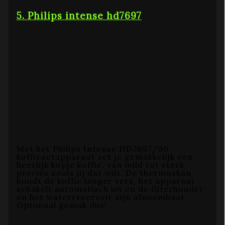
5. Philips intense hd7697
Met het Philips Intense HD7697/90
koffiezetapparaat zet je gemakkelijk een
heerlijk kopje koffie, van mild tot sterk,
precies zoals jij dat wilt. De thermoskan
houdt de koffie langer vers, het apparaat
schakelt automatisch uit en de filterhouder
en het waterreservoir zijn afneembaar.
Optimaal gemak dus!