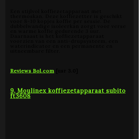
Een stijlvol koffiezetapparaat met
thermoskan. Deze koffiezetter is geschikt
voor 8-10 kopjes koffie per sessie. De
dubbelwandige isoleerkan zorgt voor verse
en warme koffie gedurende 3 uur.
Daarnaast is het koffiezetapparaat
voorzien van een anti-drupsysteem, een
waterindicator en een permanente en
uitneembare filter.
Reviews Bol.com
[usr 3.0]
9. Moulinex koffiezetapparaat subito
ft3608