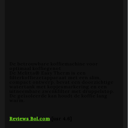
De betrouwbare koffiemachine voor
optimaal koffiegenot
De Melitta® Easy Therm is een
filterkoffiezetapparaat met een slim,
compact ontwerp, bevat een doorzichtige
watertank met kopjesmarkering en een
uitneembare zwenkfilter met druppelstop.
De geïsoleerde kan houdt de koffie lang
warm.
Reviews Bol.com
[usr 4.6]