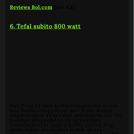
Reviews Bol.com
[usr 4.1]
6. Tefal subito 800 watt
Het Tefal CI3608 koffiezetapparaat is een
luxe koffiezetapparaat met fraai design:
uitgevoerd in zwart met geborsteld rvs. De
handige druppelstop en uitwendige
waterindicator maken koffie zetten nog
makkelijker. Bovendien houdt de rvs