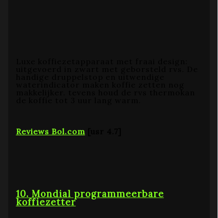
Luxe koffiezetapparaat met fraai design:
uitgevoerd in zwart met geborsteld rvs. De
handige druppelstop en uitwendige
waterindicator maken koffie zetten nog
makkelijker. tevens houd de rvs thermokan
de koffie tot 3 uur lang warm.
Reviews Bol.com
[usr 4.7]
10. Mondial programmeerbare
koffiezetter