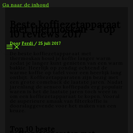
Ga naar de inhoud
Beste koffiezetapparaat
met thermoskan – Top
10 reviews 2017
Door
Ferdi
/
25 juli 2017
De beste koffiezetapparaat met
thermoskan houd je koffie langer warm
zodat je langer kunt genieten van een warm
bakkie. Heerlijk op zondag ochtend de
warme koffie op tafel voor een heerlijk lang
ontbijt. Koffiezetapparaten zijn bezig met
een grote comeback de laatste jaren. Nadat
jarenlang de senseo koffiepads erg populair
waren is het de laatste jaren toch weer in
om een koffiezetapparaat te kopen. Vooral
de superieure smaak van filterkoffie is
doorslaggevende voor het maken van een
keuze.
Top 10 beste