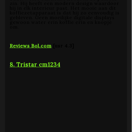
zin. Hij heeft een modern design waardoor
hij in elk interieur past. Het mooie aan dit
koffiezetapparaat is dat hij zo eenvoudig is
gebleven. Geen moeilijke digitale displays
gewoon water erin koffie erin en knopje
om.
Reviews Bol.com
[usr 4.3]
8. Tristar cm1234