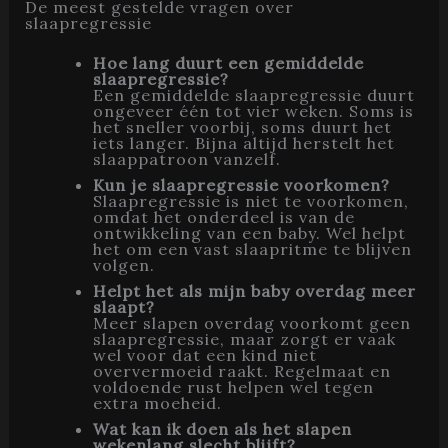
De meest gestelde vragen over
slaapregressie
Hoe lang duurt een gemiddelde
slaapregressie?
Een gemiddelde slaapregressie duurt
ongeveer één tot vier weken. Soms is
het sneller voorbij, soms duurt het
iets langer. Bijna altijd herstelt het
slaappatroon vanzelf.
Kun je slaapregressie voorkomen?
Slaapregressie is niet te voorkomen,
omdat het onderdeel is van de
ontwikkeling van een baby. Wel helpt
het om een vast slaapritme te blijven
volgen.
Helpt het als mijn baby overdag meer
slaapt?
Meer slapen overdag voorkomt geen
slaapregressie, maar zorgt er vaak
wel voor dat een kind niet
oververmoeid raakt. Regelmaat en
voldoende rust helpen wel tegen
extra moeheid.
Wat kan ik doen als het slapen
wekenlang slecht blijft?