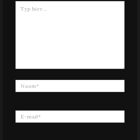
Typ
hier...
Naam*
E-
mail*