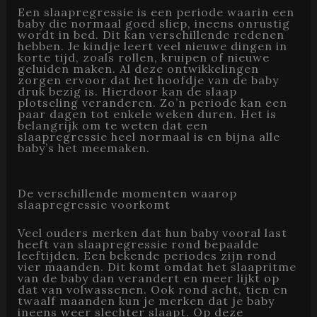
Een slaapregressie is een periode waarin een
baby die normaal goed sliep, ineens onrustig
wordt in bed. Dit kan verschillende redenen
hebben. Je kindje leert veel nieuwe dingen in
korte tijd, zoals rollen, kruipen of nieuwe
geluiden maken. Al deze ontwikkelingen
zorgen ervoor dat het hoofdje van de baby
druk bezig is. Hierdoor kan de slaap
plotseling veranderen. Zo’n periode kan een
paar dagen tot enkele weken duren. Het is
belangrijk om te weten dat een
slaapregressie heel normaal is en bijna alle
baby’s het meemaken.
De verschillende momenten waarop
slaapregressie voorkomt
Veel ouders merken dat hun baby vooral last
heeft van slaapregressie rond bepaalde
leeftijden. Een bekende periodes zijn rond
vier maanden. Dit komt omdat het slaapritme
van de baby dan verandert en meer lijkt op
dat van volwassenen. Ook rond acht, tien en
twaalf maanden kun je merken dat je baby
ineens weer slechter slaapt. Op deze