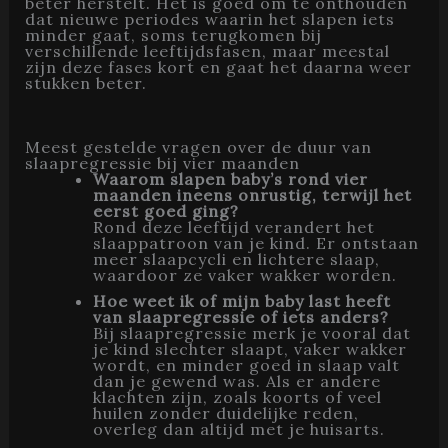
beter herstelt. Het is goed om te onthouden
dat nieuwe periodes waarin het slapen iets
minder gaat, soms terugkomen bij
verschillende leeftijdsfasen, maar meestal
zijn deze fases kort en gaat het daarna weer
stukken beter.
Meest gestelde vragen over de duur van
slaapregressie bij vier maanden
Waarom slapen baby’s rond vier
maanden ineens onrustig, terwijl het
eerst goed ging?
Rond deze leeftijd verandert het
slaappatroon van je kind. Er ontstaan
meer slaapcycli en lichtere slaap,
waardoor ze vaker wakker worden.
Hoe weet ik of mijn baby last heeft
van slaapregressie of iets anders?
Bij slaapregressie merk je vooral dat
je kind slechter slaapt, vaker wakker
wordt, en minder goed in slaap valt
dan je gewend was. Als er andere
klachten zijn, zoals koorts of veel
huilen zonder duidelijke reden,
overleg dan altijd met je huisarts.