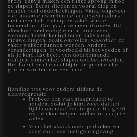
brein. Baby’s maken een flinke sprong in hoe
ze slapen. Eerst sliepen ze vooral diep en
zonder veel onderbrekingen. Vanaf ongeveer
vier maanden worden de slaapcycli anders,
met meer lichte slaap en vaker wakker
tussendoor. Ook gaan ze meer dromen. Dit
alles kost veel energie en is soms even
wennen. Tegelijkertijd leren baby’s ook
nieuwe dingen, zoals omrollen, waardoor ze
vaker wakker kunnen worden. Andere
veranderingen, bijvoorbeeld bij het voeden of
als je kind last heeft van doorkomende
tandjes, kunnen het slapen ook beïnvloeden.
Het hoort er allemaal bij in de groei en het
groter worden van een baby.
Handige tips voor ouders tijdens de
slaapregressie
Probeer een vast slaapritueel te
houden, zodat je kind weet dat het
tijd is om naar bed te gaan. Dit geeft
rust en kan helpen sneller in slaap te
vallen.
Maak het slaapkamertje donker en
zorg voor een rustige omgeving.