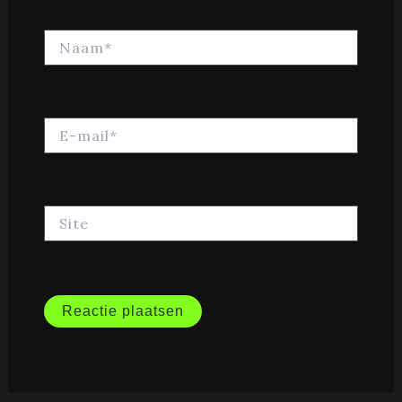
Naam*
E-
mail*
Site