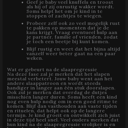
Geef je baby veel knuffels en troost
als hij of zij onrustig wakker wordt.
Soms helpt het om je kind in te
stoppen of zachtjes te wiegen.
Probeer zelf ook zo veel mogelijk rust
te pakken op momenten dat je de
kans krijgt. Vraag eventueel hulp aan
je partner, familie of vrienden, zodat
je toch een beetje bij kunt komen.
Blijf rustig en weet dat het bijna altijd
vanzelf weer beter gaat na een paar
weken.
Wat er gebeurt na de slaapregressie
Na deze fase zal je merken dat het slapen
meestal verbetert. Jouw baby went aan het
andere slaappatroon en wordt steeds
handiger in langer aan één stuk doorslapen.
Ook zul je merken dat overdag de dutjes
misschien langer duren. Soms heeft een kind
nog even hulp nodig om in een goed ritme te
komen. Blijf dan vasthouden aan vaste tijden
en rituelen, dat helpt ook op de langere
termijn. Je kind groeit en ontwikkelt zich juist
in deze tijd heel snel. Veel ouders merken dat
hun kind na de slaapregressie vrolijker is en