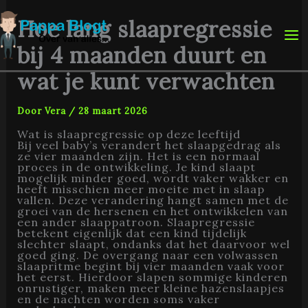
Ga
naar
Hoe lang slaapregressie
de
inhoud
bij 4 maanden duurt en
wat je kunt verwachten
Door
Vera
/
28 maart 2026
Wat is slaapregressie op deze leeftijd
Bij veel baby’s verandert het slaapgedrag als
ze vier maanden zijn. Het is een normaal
proces in de ontwikkeling. Je kind slaapt
mogelijk minder goed, wordt vaker wakker en
heeft misschien meer moeite met in slaap
vallen. Deze verandering hangt samen met de
groei van de hersenen en het ontwikkelen van
een ander slaappatroon. Slaapregressie
betekent eigenlijk dat een kind tijdelijk
slechter slaapt, ondanks dat het daarvoor wel
goed ging. De overgang naar een volwassen
slaapritme begint bij vier maanden vaak voor
het eerst. Hierdoor slapen sommige kinderen
onrustiger, maken meer kleine hazenslaapjes
en de nachten worden soms vaker