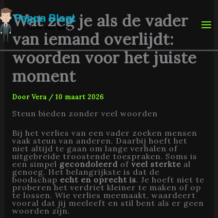
Ga
naar
Wat zeg je als de vader
de
inhoud
van iemand overlijdt:
woorden voor het juiste
moment
Door
Vera
/
10 maart 2026
Steun bieden zonder veel woorden
Bij het verlies van een vader zoeken mensen
vaak steun van anderen. Daarbij hoeft het
niet altijd te gaan om lange verhalen of
uitgebreide troostende toespraken. Soms is
een simpel
gecondoleerd
of
veel sterkte
al
genoeg. Het belangrijkste is dat de
boodschap
echt en oprecht is
. Je hoeft niet te
proberen het verdriet kleiner te maken of op
te lossen. Wie verlies meemaakt, waardeert
vooral dat jij meeleeft en stil bent als er geen
woorden zijn.