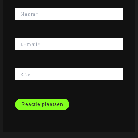
Naam*
E-
mail*
Site