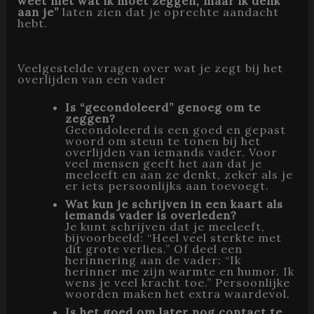
weet niet wat ik moet zeggen, maar ik denk
aan je”
laten zien dat je oprechte aandacht
hebt.
Veelgestelde vragen over wat je zegt bij het
overlijden van een vader
Is “gecondoleerd” genoeg om te
zeggen?
Gecondoleerd is een goed en gepast
woord om steun te tonen bij het
overlijden van iemands vader. Voor
veel mensen geeft het aan dat je
meeleeft en aan ze denkt, zeker als je
er iets persoonlijks aan toevoegt.
Wat kun je schrijven in een kaart als
iemands vader is overleden?
Je kunt schrijven dat je meeleeft,
bijvoorbeeld: “Heel veel sterkte met
dit grote verlies.” Of deel een
herinnering aan de vader: “Ik
herinner me zijn warmte en humor. Ik
wens je veel kracht toe.” Persoonlijke
woorden maken het extra waardevol.
Is het goed om later nog contact te