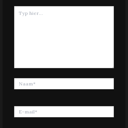
Typ
hier...
Naam*
E-
mail*