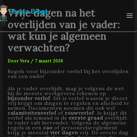
Ga
naar
Vrije dagen na het
de
inhoud
overlijden van je vader:
wat kun je algemeen
verwachten?
Door
Vera
/
7 maart 2026
Regels voor bijzonder verlof bij het overlijden
van een ouder
Als je vader overlijdt, mag je volgens de wet
bij de meeste werkgevers rekenen op
bijzonder verlof
. Dit is verlof waarin je direct
vrij krijgt om dingen te regelen en afscheid te
nemen. Documenten noemen dit ook wel
calamiteitenverlof
of
rouwverlof
. Je krijgt dit
verlof als iemand in de
eerste graad
overlijdt.
Je vader valt hieronder. Volgens de algemene
regels in een
cao
of personeelsreglement
krijg je meestal
vier dagen
vrij. De eerste dag