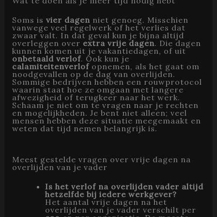
Wat te doen als je meer tijd nodig hebt
Soms is
vier dagen
niet genoeg. Misschien
vanwege veel regelwerk of het verlies dat
zwaar valt. In dat geval kun je bijna altijd
overleggen over
extra vrije dagen
. Die dagen
kunnen komen uit je vakantiedagen, of uit
onbetaald verlof
. Ook kun je
calamiteitenverlof
opnemen, als het gaat om
noodgevallen op de dag van overlijden.
Sommige bedrijven hebben een rouwprotocol
waarin staat hoe ze omgaan met langere
afwezigheid of terugkeer naar het werk.
Schaam je niet om te vragen naar je rechten
en mogelijkheden. Je bent niet alleen; veel
mensen hebben deze situatie meegemaakt en
weten dat tijd nemen belangrijk is.
Meest gestelde vragen over vrije dagen na
overlijden van je vader
Is het verlof na overlijden vader altijd
hetzelfde bij iedere werkgever?
Het aantal vrije dagen na het
overlijden van je vader verschilt per