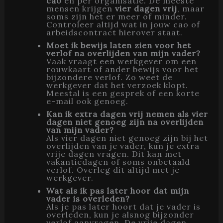
cao
en per organisatie. De meeste
mensen krijgen
vier dagen vrij
, maar
soms zijn het er meer of minder.
Controleer altijd wat in jouw cao of
arbeidscontract hierover staat.
Moet ik bewijs laten zien voor het
verlof na overlijden van mijn vader?
Vaak vraagt een werkgever om een
rouwkaart of ander bewijs voor het
bijzondere verlof. Zo weet de
werkgever dat het verzoek klopt.
Meestal is een gesprek of een korte
e-mail ook genoeg.
Kan ik extra dagen vrij nemen als vier
dagen niet genoeg zijn na overlijden
van mijn vader?
Als vier dagen niet genoeg zijn bij het
overlijden van je vader, kun je extra
vrije dagen vragen. Dit kan met
vakantiedagen of soms onbetaald
verlof. Overleg dit altijd met je
werkgever.
Wat als ik pas later hoor dat mijn
vader is overleden?
Als je pas later hoort dat je vader is
overleden, kun je alsnog bijzonder
verlof aanvragen. De vrije dagen