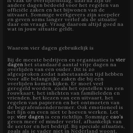
is vaak de overlijdensdag, daarna zijn de
andere dagen bedoeld voor het regelen van
officiële zaken en het bijwonen van de
uitvaart. Sommige werkgevers zijn soepeler
en geven soms langer verlof als de situatie
daar om vraagt. Vraag daarom altijd goed na
wat in jouw situatie geldt.
Waarom vier dagen gebruikelijk is
Bij de meeste bedrijven en organisaties is
vier
dagen
het standaard aantal vrije dagen na
overlijden van een ouder. Dit is zo
afgesproken zodat nabestaanden tijd hebben
voor alle belangrijke zaken die bij een
overlijden komen kijken. Er moet veel
geregeld worden, zoals het opstellen van een
rouwkaart, het inlichten van familieleden en
vrienden, het kiezen van een uitvaart, het
regelen van papieren en het ontmoeten van
de begrafenisondernemer. Ook emotioneel is
het fijn om even niet te hoeven werken. Let
op:
vier dagen
is een richtlijn. Sommige
cao’s
geven meer of minder verlof, afhankelijk van
de sector en het bedrijf. Bij speciale situaties,
zoals als je vader niet in Nederland woont,