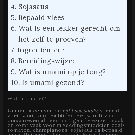
Sojasaus
Bepaald vlees
Wat is een lekker gerecht om
het zelf te proeven?
Ingrediënten:
Bereidingswijze:
Wat is umami op je tong?
Is umami gezond?
Wat is Umami?
Umami is een van de
vijf basissmaken
, naast
zoet, zout, zuur en bitter. Het wordt vaak
omschreven als een hartige of vlezige smaak
en komt vaak voor in voedingsmiddelen zoals
tomaten, champignons, sojasaus en bepaald
vlees. Het voegt diepte en rijkdom toe aan