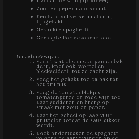
1 glas rode wijn (optioneel)
Zout en peper naar smaak
Een handvol verse basilicum,
fijngehakt
Gekookte spaghetti
Geraspte Parmezaanse kaas
Bereidingswijze:
Verhit wat olie in een pan en bak
de ui, knoflook, wortel en
bleekselderij tot ze zacht zijn.
Voeg het gehakt toe en bak tot
het bruin is.
Voeg de tomatenblokjes,
tomatenpuree en rode wijn toe.
Laat sudderen en breng op
smaak met zout en peper.
Laat het geheel op laag vuur
pruttelen totdat de saus dikker
wordt.
Kook ondertussen de spaghetti
volgens de aanwijzingen op de