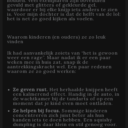
houden. Veel exemplaren zijn bovendien
gevuld met glitters of gekleurde gel,
waardoor er bij elke knijp iets anders te zien
is. Voor mijn dochter is dat de helft van de lol:
het is net zo goed kijken als voelen.
Waarom kinderen (en ouders) ze zo leuk
vinden
Ik had aanvankelijk zoiets van “het is gewoon
weer een rage”. Maar nadat ik er een paar
weken mee in huis zat, snap ik de
aantrekkingskracht wel. Een paar redenen
waarom ze zo goed werken:
Ze geven rust.
Het herhaalde knijpen heeft
een kalmerend effect. Handig in de auto, in
de wachtkamer bij de tandarts of op een
moment dat je kind even moet ontladen.
Ze helpen bij focus.
Sommige kinderen
concentreren zich juist beter als hun
handen iets te doen hebben. Een squishy
dumpling is daar klein en stil genoeg voor.