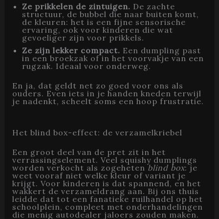
Ze prikkelen de zintuigen.
De zachte
structuur, de bubbel die naar buiten komt,
de kleuren: het is een fijne sensorische
ervaring, ook voor kinderen die wat
gevoeliger zijn voor prikkels.
Ze zijn lekker compact.
Een dumpling past
in een broekzak of in het voorvakje van een
rugzak. Ideaal voor onderweg.
En ja, dat geldt net zo goed voor ons als
ouders. Even iets in je handen kneden terwijl
je nadenkt, scheelt soms een hoop frustratie.
Het blind box-effect: de verzamelkriebel
Een groot deel van de pret zit in het
verrassingselement. Veel squishy dumplings
worden verkocht als zogeheten
blind box
: je
weet vooraf niet welke kleur of variant je
krijgt. Voor kinderen is dat spannend, en het
wakkert de verzameldrang aan. Bij ons thuis
leidde dat tot een fanatieke ruilhandel op het
schoolplein, compleet met onderhandelingen
die menig autodealer jaloers zouden maken.