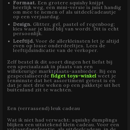
Formaat.
Een grotere squishy knijpt
heerlijk weg, een mini-versie is juist handig
om mee te nemen of als uitdeelcadeautje
op een verjaardag.
Design.
Glitter, gel, pastel of regenboog:
kies waar je kind blij van wordt. Dit is echt
persoonlijk.
Leeftijd.
Voor de allerkleinsten let je altijd
even op losse onderdeeltjes. Lees de
leeftijdsindicatie van de verkoper.
Zelf bestel ik dit soort dingen het liefst bij
een speciaalzaak in plaats van een
willekeurige marktplaats-aanbieder. Bij een
gespecialiseerde
fidget toys-winkel
weet je
tenminste dat het assortiment getest is en
dat je niet drie weken op een pakketje uit het
buitenland zit te wachten.
Een (verrassend) leuk cadeau
Wat ik niet had verwacht: squishy dumplings
blijken een uitstekend klein cadeau. Voor een
verjaardagsfeestje, als uitdeelcadeau, in de