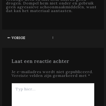
drogen. Dompel hem niet onder en gebruik
geen agressieve schoonmaakmiddelen, want
dat kan het materiaal aantasten.
VORIGE
Laat een reactie achter
Je e-mailadres wordt niet gepubliceerd.
Vereiste velden zijn gemarkeerd met
*
Typ
hier...