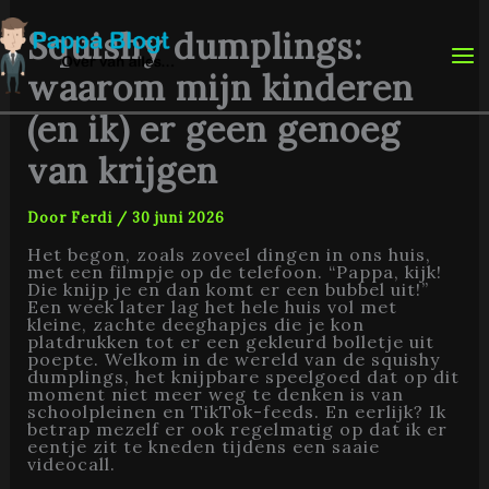
Ga
naar
Squishy dumplings:
de
inhoud
waarom mijn kinderen
(en ik) er geen genoeg
van krijgen
Door
Ferdi
/
30 juni 2026
Het begon, zoals zoveel dingen in ons huis,
met een filmpje op de telefoon. “Pappa, kijk!
Die knijp je en dan komt er een bubbel uit!”
Een week later lag het hele huis vol met
kleine, zachte deeghapjes die je kon
platdrukken tot er een gekleurd bolletje uit
poepte. Welkom in de wereld van de squishy
dumplings, het knijpbare speelgoed dat op dit
moment niet meer weg te denken is van
schoolpleinen en TikTok-feeds. En eerlijk? Ik
betrap mezelf er ook regelmatig op dat ik er
eentje zit te kneden tijdens een saaie
videocall.