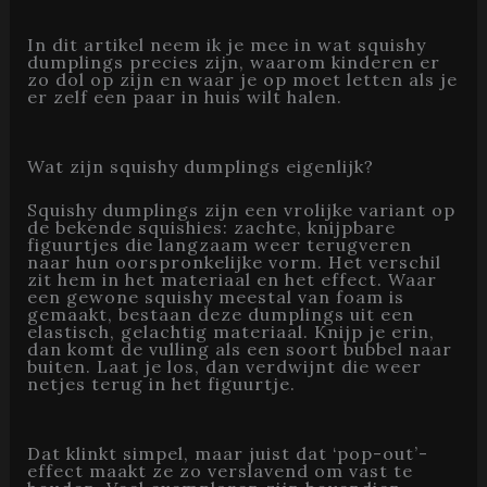
In dit artikel neem ik je mee in wat squishy
dumplings precies zijn, waarom kinderen er
zo dol op zijn en waar je op moet letten als je
er zelf een paar in huis wilt halen.
Wat zijn squishy dumplings eigenlijk?
Squishy dumplings zijn een vrolijke variant op
de bekende squishies: zachte, knijpbare
figuurtjes die langzaam weer terugveren
naar hun oorspronkelijke vorm. Het verschil
zit hem in het materiaal en het effect. Waar
een gewone squishy meestal van foam is
gemaakt, bestaan deze dumplings uit een
elastisch, gelachtig materiaal. Knijp je erin,
dan komt de vulling als een soort bubbel naar
buiten. Laat je los, dan verdwijnt die weer
netjes terug in het figuurtje.
Dat klinkt simpel, maar juist dat ‘pop-out’-
effect maakt ze zo verslavend om vast te