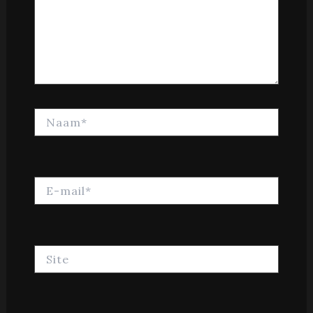
Naam*
E-
mail*
Site