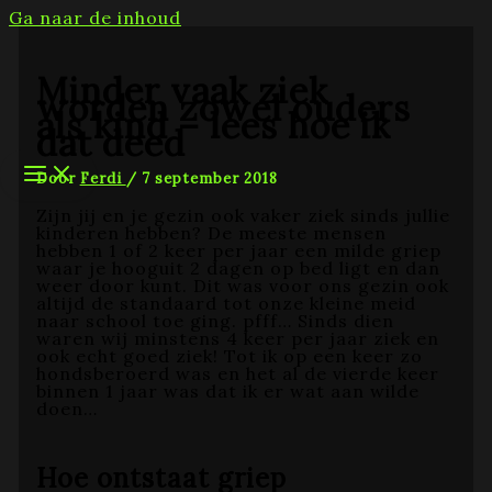
Ga naar de inhoud
Minder vaak ziek
worden zowel ouders
als kind – lees hoe ik
dat deed
Door
Ferdi
/
7 september 2018
Zijn jij en je gezin ook vaker ziek sinds jullie
kinderen hebben? De meeste mensen
hebben 1 of 2 keer per jaar een milde griep
waar je hooguit 2 dagen op bed ligt en dan
weer door kunt. Dit was voor ons gezin ook
altijd de standaard tot onze kleine meid
naar school toe ging. pfff… Sinds dien
waren wij minstens 4 keer per jaar ziek en
ook echt goed ziek! Tot ik op een keer zo
hondsberoerd was en het al de vierde keer
binnen 1 jaar was dat ik er wat aan wilde
doen…
Hoe ontstaat griep