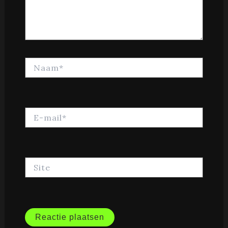
Naam*
E-
mail*
Site