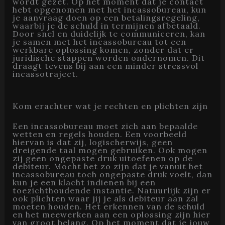
wordt gezet. Op het moment dat je contact
hebt opgenomen met het incassobureau, kun
je aanvraag doen op een betalingsregeling,
waarbij je de schuld in termijnen afbetaald.
Door snel en duidelijk te communiceren, kan
je samen met het incassobureau tot een
werkbare oplossing komen, zonder dat er
juridische stappen worden ondernomen. Dit
draagt tevens bij aan een minder stressvol
incassotraject.
Kom erachter wat je rechten en plichten zijn
Een incassobureau moet zich aan bepaalde
wetten en regels houden. Een voorbeeld
hiervan is dat zij, logischerwijs, geen
dreigende taal mogen gebruiken. Ook mogen
zij geen ongepaste druk uitoefenen op de
debiteur. Mocht het zo zijn dat je vanuit het
incassobureau toch ongepaste druk voelt, dan
kun je een klacht indienen bij een
toezichthoudende instantie. Natuurlijk zijn er
ook plichten waar jij je als debiteur aan zal
moeten houden. Het erkennen van de schuld
en het meewerken aan een oplossing zijn hier
van groot belang. Op het moment dat je jouw