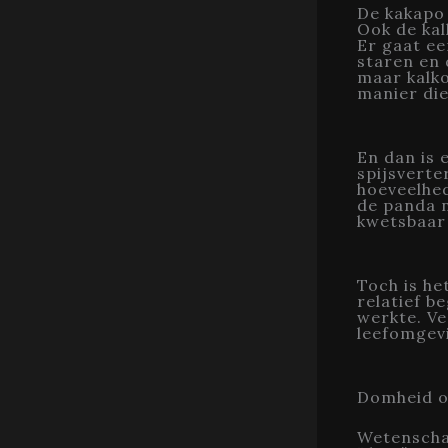
De kakapo 
Ook de kal
Er gaat ee
staren en 
maar kalk
manier di
En dan is 
spijsverte
hoeveelhed
de panda n
kwetsbaar
Toch is he
relatief b
werkte. Ve
leefomgev
Domheid o
Wetenschap