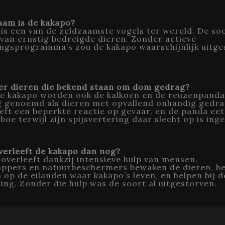
aam is de kakapo?
is een van de zeldzaamste vogels ter wereld. De so
t van ernstig bedreigde dieren. Zonder actieve
ngsprogramma’s zou de kakapo waarschijnlijk uitge
eer dieren die bekend staan om dom gedrag?
 de kakapo worden ook de kalkoen en de reuzenpanda
g genoemd als dieren met opvallend onhandig gedra
eft een beperkte reactie op gevaar, en de panda eet
boe terwijl zijn spijsvertering daar slecht op is inge
erleeft de kakapo dan nog?
overleeft dankzij intensieve hulp van mensen.
ppers en natuurbeschermers bewaken de dieren, be
 op de eilanden waar kakapo’s leven, en helpen bij d
ing. Zonder die hulp was de soort al uitgestorven.