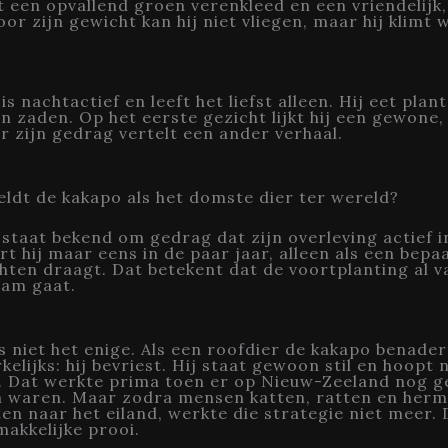
t een opvallend groen verenkleed en een vriendelijk
oor zijn gewicht kan hij niet vliegen, maar hij klimt 
s nachtactief en leeft het liefst alleen. Hij eet plan
n zaden. Op het eerste gezicht lijkt hij een gewone,
r zijn gedrag vertelt een ander verhaal.
dt de kakapo als het domste dier ter wereld?
staat bekend om gedrag dat zijn overleving actief 
art hij maar eens in de paar jaar, alleen als een bep
hten draagt. Dat betekent dat de voortplanting al v
aam gaat.
s niet het enige. Als een roofdier de kakapo benadert
kelijks: hij bevriest. Hij staat gewoon stil en hoopt 
. Dat werkte prima toen er op Nieuw-Zeeland nog g
n waren. Maar zodra mensen katten, ratten en herm
n naar het eiland, werkte die strategie niet meer.
akkelijke prooi.