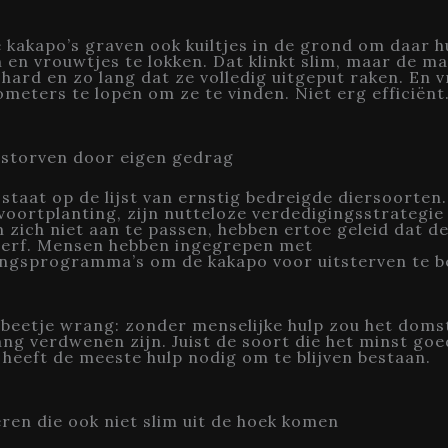
 kakapo’s graven ook kuiltjes in de grond om daar h
 en vrouwtjes te lokken. Dat klinkt slim, maar de m
hard en zo lang dat ze volledig uitgeput raken. En 
ometers te lopen om ze te vinden. Niet erg efficiënt
estorven door eigen gedrag
staat op de lijst van ernstig bedreigde diersoorten.
oortplanting, zijn nutteloze verdedigingsstrategie 
 zich niet aan te passen, hebben ertoe geleid dat d
tierf. Mensen hebben ingegrepen met
ngsprogramma’s om de kakapo voor uitsterven te b
 beetje wrang: zonder menselijke hulp zou het domst
ang verdwenen zijn. Juist de soort die het minst goed
 heeft de meeste hulp nodig om te blijven bestaan.
ren die ook niet slim uit de hoek komen