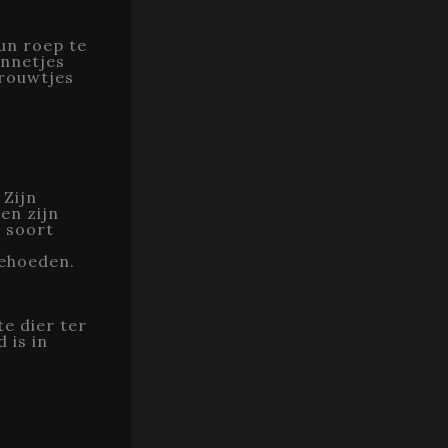
un roep te
annetjes
vrouwtjes
.
 Zijn
en zijn
e soort
ehoeden.
e dier ter
 is in