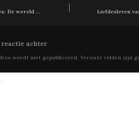
High ticket sales: De wereld van verkoop met hoge waarde uitgelegd
 reactie achter
dres wordt niet gepubliceerd.
Vereiste velden zijn 