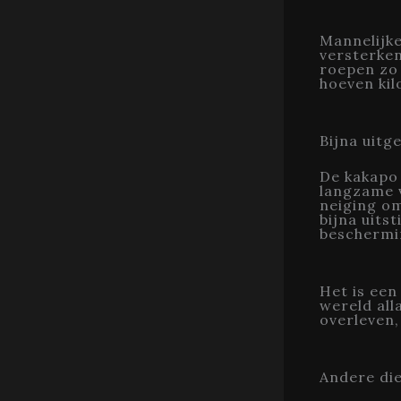
Mannelijke
versterken
roepen zo 
hoeven kil
Bijna uitg
De kakapo 
langzame v
neiging om
bijna uits
beschermi
Het is een
wereld all
overleven,
Andere die