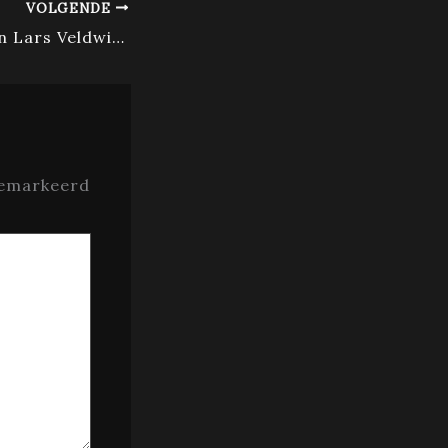
VOLGENDE
Liefdesleven van Lars Veldwijk en zijn nieuwe vriendin Cynthia Torres-Duchêne
gemarkeerd