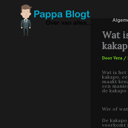
Ga
naar
de
inhoud
Algem
Wat i
kakap
Door
Vera
/
Wat is het
kakapo, ee
maakt keuz
een manier
de kakapo 
Wie of wat
De kakapo 
voorkomt i