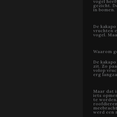
vogel heef
gezicht. D
in bomen.
De kakapo i
vruchten e
vogel. Maa
Waarom gel
De kakapo 
zit. Zo pa
volop vruc
erg langz
Maar dat i
iets opmer
te worden
roofdiere
meebrachte
werd een m