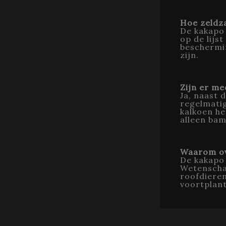
Hoe zeldz
De kakapo 
op de lijs
beschermi
zijn.
Zijn er m
Ja, naast
regelmati
kalkoen he
alleen bam
Waarom ov
De kakapo 
Wetenscha
roofdieren
voortplant