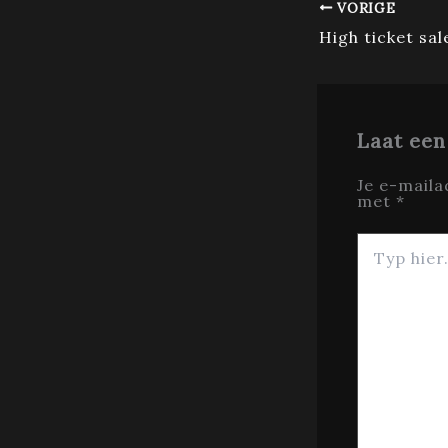
VORIGE
Laat een
Je e-maila
met
*
Typ
hier...