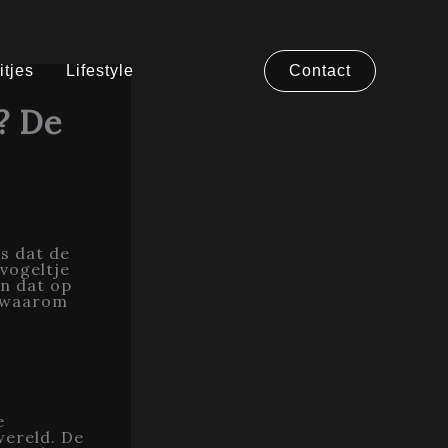
itjes
Lifestyle
Contact
? De
is dat de
vogeltje
en dat op
k waarom
e
wereld. De