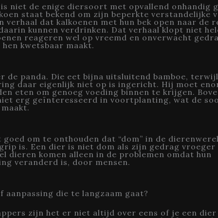
is niet de enige diersoort met opvallend onhandig 
koen staat bekend om zijn beperkte verstandelijke
n verhaal dat kalkoenen met hun bek open naar de 
daarin kunnen verdrinken. Dat verhaal klopt niet he
oenen reageren wel op vreemd en onverwacht gedr
e hen kwetsbaar maakt.
er de panda. Die eet bijna uitsluitend bamboe, terwijl
ring daar eigenlijk niet op is ingericht. Hij moet en
en eten om genoeg voeding binnen te krijgen. Bove
iet erg geïnteresseerd in voortplanting, wat de so
 maakt.
t goed om te onthouden dat “dom” in de dierenwere
egrip is. Een dier is niet dom als zijn gedrag vroege
el dieren komen alleen in de problemen omdat hun
ing veranderd is, door mensen.
f aanpassing die te langzaam gaat?
pers zijn het er niet altijd over eens of je een dier