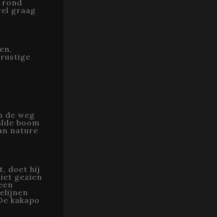
, rond
wel graag
ten,
 rustige
in de weg
aalde boom
an nature
, doet hij
niet gezien
een
elijnen
 De kakapo