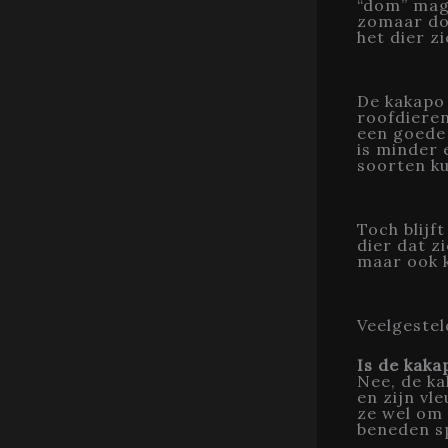
“dom” mag 
zomaar do
het dier z
De kakapo
roofdieren
een goede 
is minder
soorten ku
Toch blijf
dier dat z
maar ook 
Veelgeste
Is de kaka
Nee, de ka
en zijn vl
ze wel om 
beneden s