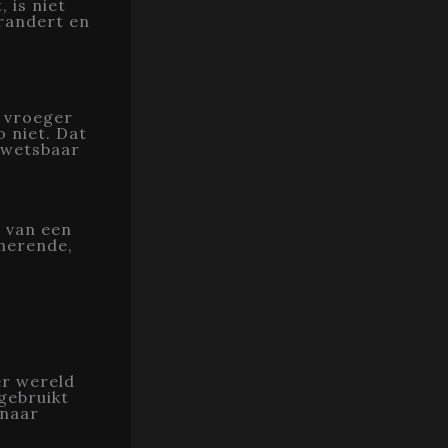
 is niet
randert en
s vroeger
 niet. Dat
kwetsbaar
d van een
inerende,
er wereld
 gebruikt
 naar