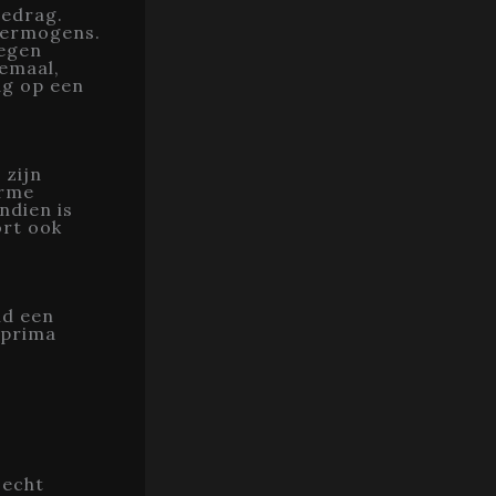
gedrag.
 vermogens.
regen
lemaal,
ag op een
 zijn
orme
ndien is
ort ook
ld een
r prima
 echt