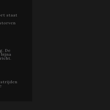
ort staat
storven
g. De
 bijna
richt.
strijden
e