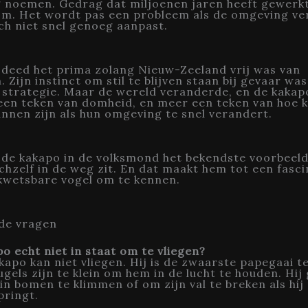
noemen. Gedrag dat miljoenen jaren heeft gewerkt,
m. Het wordt pas een probleem als de omgeving ve
ich niet snel genoeg aanpast.
 deed het prima zolang Nieuw-Zeeland vrij was van
. Zijn instinct om stil te blijven staan bij gevaar wa
strategie. Maar de wereld veranderde, en de kakapo
 een teken van domheid, en meer een teken van hoe 
nnen zijn als hun omgeving te snel verandert.
t de kakapo in de volksmond het bekendste voorbeel
ichzelf in de weg zit. En dat maakt hem tot een fasc
kwetsbare vogel om te kennen.
lde vragen
po echt niet in staat om te vliegen?
kapo kan niet vliegen. Hij is de zwaarste papegaai t
eugels zijn te klein om hem in de lucht te houden. Hij
in bomen te klimmen of om zijn val te breken als hij
pringt.