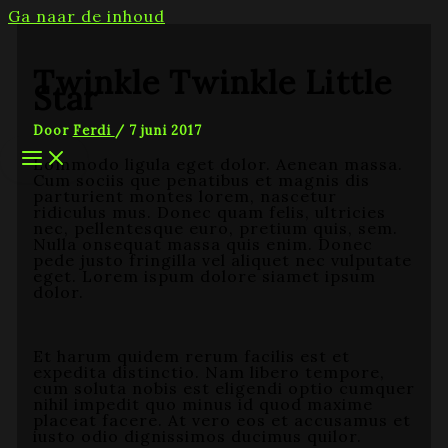
Ga naar de inhoud
Twinkle Twinkle Little
Star
Door
Ferdi
/
7 juni 2017
Lommodo ligula eget dolor. Aenean massa.
Cum sociis que penatibus et magnis dis
parturient montes lorem, nascetur
ridiculus mus. Donec quam felis, ultricies
nec, pellentesque euro, pretium quis, sem.
Nulla onsequat massa quis enim. Donec
pede justo fringilla vel aliquet nec vulputate
eget. Lorem ispum dolore siamet ipsum
dolor.
Et harum quidem rerum facilis est et
expedita distinctio. Nam libero tempore,
cum soluta nobis est eligendi optio cumquer
nihil impedit quo minus id quod maxime
placeat facere. At vero eos et accusamus et
iusto odio dignissimos ducimus quilor.