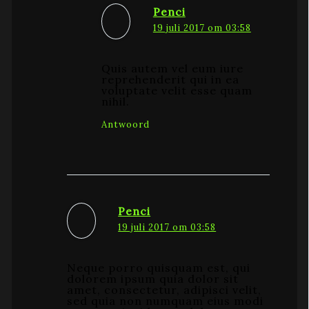
Penci
19 juli 2017 om 03:58
Quis autem vel eum iure
reprehenderit qui in ea
voluptate velit esse quam
nihil.
Antwoord
Penci
19 juli 2017 om 03:58
Neque porro quisquam est, qui
dolorem ipsum quia dolor sit
amet, consectetur, adipisci velit,
sed quia non numquam eius modi