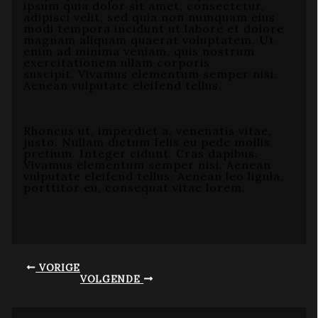
ipsum quia dolor sit amet, consectetur,
adipisci velit, sed quia non numquam eius
modi tempora incidunt ut labore et dolore
magnam aliquam quaerat voluptatem. Ut
enim ad minima veniam, quis nostrum
exercitationem ullam corporis
suscipit. Vivamus elementum semper nisi.
Aenean vulputate eleifend tellus.
Rhoncus ut, imperdiet a, venenatis vitae,
justo. Nullam dictum felis eu pede mollis
pretium. Integer cidunt. Cras dapibus.
Vivamus elementum semper nisi. Aenean
vulputate eleifend tellus. Aenean leo ligula,
porttitor eu, consequat vitae lorem.
VORIGE
VOLGENDE