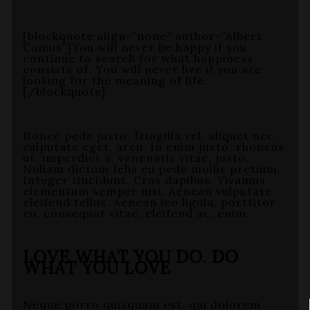
[blockquote align=”none” author=”Albert
Camus”]
You will never be happy if you
continue to search for what happiness
consists of. You will never live if you are
looking for the meaning of life.
[/blockquote]
Donec pede justo, fringilla vel, aliquet nec,
vulputate eget, arcu. In enim justo, rhoncus
ut, imperdiet a, venenatis vitae, justo.
Nullam dictum felis eu pede mollis pretium.
Integer tincidunt. Cras dapibus. Vivamus
elementum semper nisi. Aenean vulputate
eleifend tellus. Aenean leo ligula, porttitor
eu, consequat vitae, eleifend ac, enim.
LOVE WHAT YOU DO. DO
WHAT YOU LOVE
Neque porro quisquam est, qui dolorem