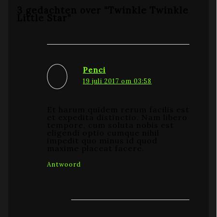
3 gedachten over “Twinkle Twinkle
Little Star”
Penci
19 juli 2017 om 03:58
Et harum quidem rerum facilis est
et expedita distinctio. Nam libero
tempore, cum soluta nobis est
eligendi optio cumque nihil
impedit quo minus id quod
maxime placeat facere.
Antwoord