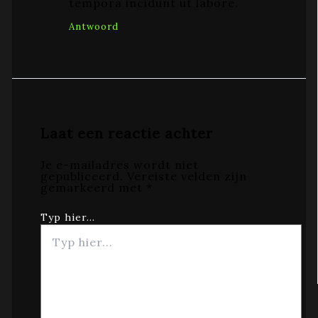
tempora incidunt ut labore.
Antwoord
Laat een reactie achter
Je e-mailadres wordt niet
gepubliceerd.
Vereiste velden zijn
gemarkeerd met
*
Typ hier...