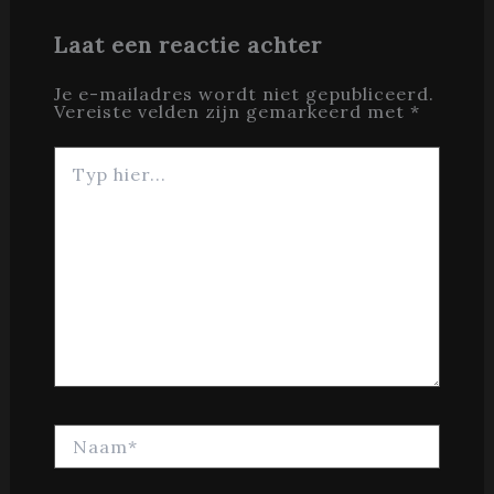
Laat een reactie achter
Je e-mailadres wordt niet gepubliceerd.
Vereiste velden zijn gemarkeerd met
*
Typ
hier...
Naam*