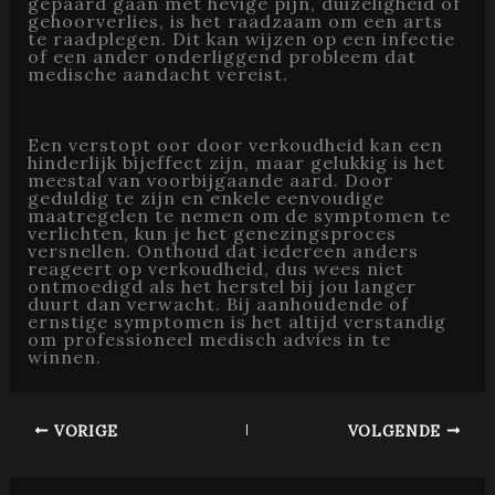
gepaard gaan met hevige pijn, duizeligheid of
gehoorverlies, is het raadzaam om een arts
te raadplegen. Dit kan wijzen op een infectie
of een ander onderliggend probleem dat
medische aandacht vereist.
Een verstopt oor door verkoudheid kan een
hinderlijk bijeffect zijn, maar gelukkig is het
meestal van voorbijgaande aard. Door
geduldig te zijn en enkele eenvoudige
maatregelen te nemen om de symptomen te
verlichten, kun je het genezingsproces
versnellen. Onthoud dat iedereen anders
reageert op verkoudheid, dus wees niet
ontmoedigd als het herstel bij jou langer
duurt dan verwacht. Bij aanhoudende of
ernstige symptomen is het altijd verstandig
om professioneel medisch advies in te
winnen.
VORIGE
VOLGENDE