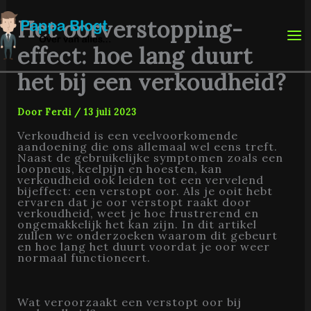
Ga
naar
Het oorverstopping-
de
inhoud
effect: hoe lang duurt
het bij een verkoudheid?
Door
Ferdi
/
13 juli 2023
Verkoudheid is een veelvoorkomende
aandoening die ons allemaal wel eens treft.
Naast de gebruikelijke symptomen zoals een
loopneus, keelpijn en hoesten, kan
verkoudheid ook leiden tot een vervelend
bijeffect: een verstopt oor. Als je ooit hebt
ervaren dat je oor verstopt raakt door
verkoudheid, weet je hoe frustrerend en
ongemakkelijk het kan zijn. In dit artikel
zullen we onderzoeken waarom dit gebeurt
en hoe lang het duurt voordat je oor weer
normaal functioneert.
Wat veroorzaakt een verstopt oor bij