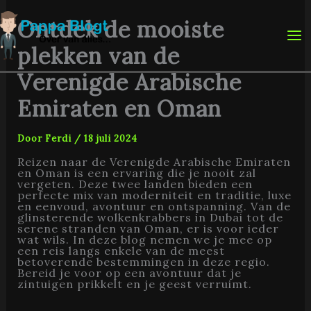
Ga
naar
Ontdek de mooiste
de
inhoud
plekken van de
Verenigde Arabische
Emiraten en Oman
Door
Ferdi
/
18 juli 2024
Reizen naar de Verenigde Arabische Emiraten
en Oman is een ervaring die je nooit zal
vergeten. Deze twee landen bieden een
perfecte mix van moderniteit en traditie, luxe
en eenvoud, avontuur en ontspanning. Van de
glinsterende wolkenkrabbers in Dubai tot de
serene stranden van Oman, er is voor ieder
wat wils. In deze blog nemen we je mee op
een reis langs enkele van de meest
betoverende bestemmingen in deze regio.
Bereid je voor op een avontuur dat je
zintuigen prikkelt en je geest verruimt.