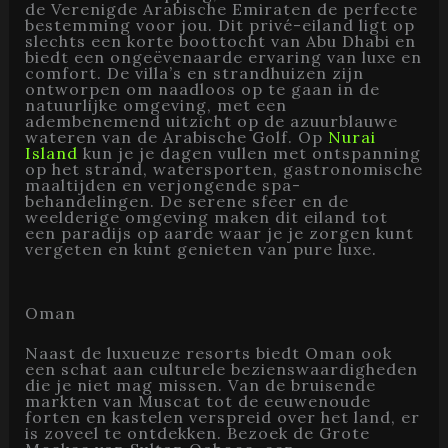
de Verenigde Arabische Emiraten de perfecte
bestemming voor jou. Dit privé-eiland ligt op
slechts een korte boottocht van Abu Dhabi en
biedt een ongeëvenaarde ervaring van luxe en
comfort. De villa’s en strandhuizen zijn
ontworpen om naadloos op te gaan in de
natuurlijke omgeving, met een
adembenemend uitzicht op de azuurblauwe
wateren van de Arabische Golf. Op
Nurai
Island
kun je je dagen vullen met ontspanning
op het strand, watersporten, gastronomische
maaltijden en verjongende spa-
behandelingen. De serene sfeer en de
weelderige omgeving maken dit eiland tot
een paradijs op aarde waar je je zorgen kunt
vergeten en kunt genieten van pure luxe.
Oman
Naast de luxueuze resorts biedt Oman ook
een schat aan culturele bezienswaardigheden
die je niet mag missen. Van de bruisende
markten van Muscat tot de eeuwenoude
forten en kastelen verspreid over het land, er
is zoveel te ontdekken. Bezoek de Grote