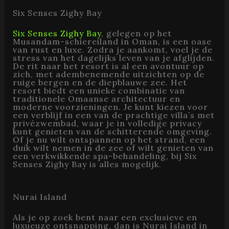
Six Senses Zighy Bay
Six Senses Zighy Bay
, gelegen op het
Musandam-schiereiland in Oman, is een oase
van rust en luxe. Zodra je aankomt, voel je de
stress van het dagelijks leven van je afglijden.
De rit naar het resort is al een avontuur op
zich, met adembenemende uitzichten op de
ruige bergen en de diepblauwe zee. Het
resort biedt een unieke combinatie van
traditionele Omaanse architectuur en
moderne voorzieningen. Je kunt kiezen voor
een verblijf in een van de prachtige villa’s met
privézwembad, waar je in volledige privacy
kunt genieten van de schitterende omgeving.
Of je nu wilt ontspannen op het strand, een
duik wilt nemen in de zee of wilt genieten van
een verkwikkende spa-behandeling, bij Six
Senses Zighy Bay is alles mogelijk.
Nurai Island
Als je op zoek bent naar een exclusieve en
luxueuze ontsnapping, dan is Nurai Island in