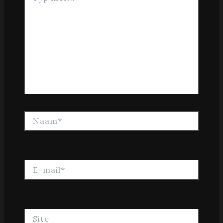
Naam*
E-
mail*
Site