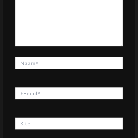
Naam*
E-
mail*
Site