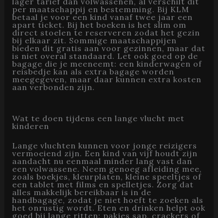
lager tarief dan volwassenen, al verschilt dit
per maatschappij en bestemming. Bij KLM
betaal je voor een kind vanaf twee jaar een
apart ticket. Bij het boeken is het slim om
direct stoelen te reserveren zodat het gezin
bij elkaar zit. Sommige maatschappijen
bieden dit gratis aan voor gezinnen, maar dat
is niet overal standaard. Let ook goed op de
bagage die je meeneemt: een kinderwagen of
reisbedje kan als extra bagage worden
meegegeven, maar daar kunnen extra kosten
aan verbonden zijn.
Wat te doen tijdens een lange vlucht met
kinderen
Lange vluchten kunnen voor jonge reizigers
vermoeiend zijn. Een kind van vijf houdt zijn
aandacht nu eenmaal minder lang vast dan
een volwassene. Neem genoeg afleiding mee,
zoals boekjes, kleurplaten, kleine speeltjes of
een tablet met films en spelletjes. Zorg dat
alles makkelijk bereikbaar is in de
handbagage, zodat je niet hoeft te zoeken als
het onrustig wordt. Eten en drinken helpt ook
goed bij lange ritten: pakjes sap, crackers of