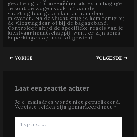
gevallen gratis meenemen als extra bagage.
Je kunt de wagen vaak tot aan de
vliegtuigdeur gebruiken en hem daar
inleveren. Na de vlucht krijg je hem terug bij
de vliegtuigdeur of bij de bagageband.
Controleer altijd de specifieke regels van je
luchtvaartmaatschappij, want er zijn soms
beperkingen op maat of gewicht.
VORIGE
VOLGENDE
Laat een reactie achter
Je e-mailadres wordt niet gepubliceerd.
Vereiste velden zijn gemarkeerd met
*
Typ
hier...