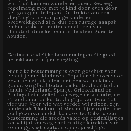
wat fruit kunnen wonderen doen. Beweeg
regelmatig mee met je kind door even door
het gangpad te lopen. De drukte van een
vliegtuig kan voor jonge kinderen
overweldigend zijn, dus een rustige aanpak
en herkenbare routines zoals een vast
slaaptijdritme helpen om de sfeer goed te
houden.
Gezinsvriendelijke bestemmingen die goed
bereikbaar zijn per vliegtuig
Niet elke bestemming is even geschikt voor
een uitje met kinderen. Populaire keuzes voor
gezinnen zijn landen met een warm klimaat,
goede zorgfaciliteiten en korte vluchttijden
vanuit Nederland. Spanje, Griekenland en
Portugal zijn geliefd vanwege de warmte, de
stranden en de korte vliegtijd van twee tot
vier uur. Voor wie wat verder wil reizen, zijn
landen als Thailand of Mexico fijne opties met
veel gezinsvriendelijke resorts. Cuba is een
bestemming die steeds vaker op gezinslijstjes
verschijnt vanwege het rustige karakter van
sommige kustplaatsen en de prachtige