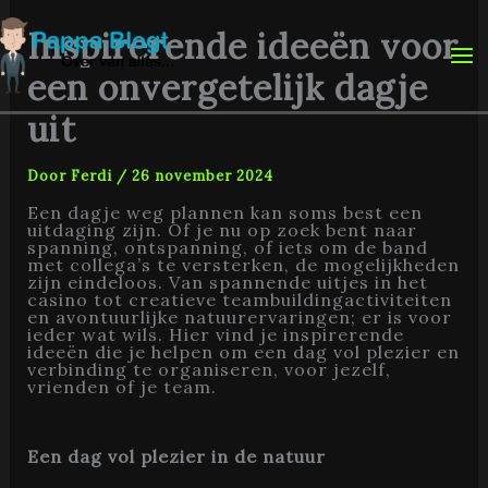
Ga
naar
Inspirerende ideeën voor
de
inhoud
een onvergetelijk dagje
uit
Door
Ferdi
/
26 november 2024
Een dagje weg plannen kan soms best een
uitdaging zijn. Of je nu op zoek bent naar
spanning, ontspanning, of iets om de band
met collega’s te versterken, de mogelijkheden
zijn eindeloos. Van spannende uitjes in het
casino tot creatieve teambuildingactiviteiten
en avontuurlijke natuurervaringen; er is voor
ieder wat wils. Hier vind je inspirerende
ideeën die je helpen om een dag vol plezier en
verbinding te organiseren, voor jezelf,
vrienden of je team.
Een dag vol plezier in de natuur