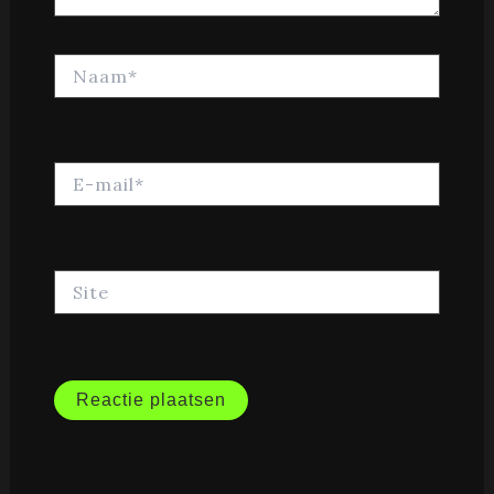
Naam*
E-
mail*
Site