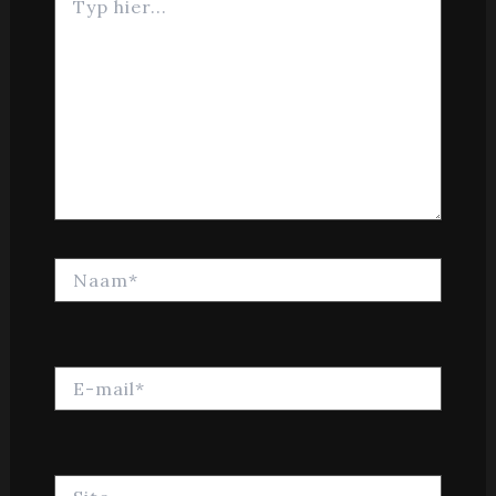
hier...
Naam*
E-
mail*
Site