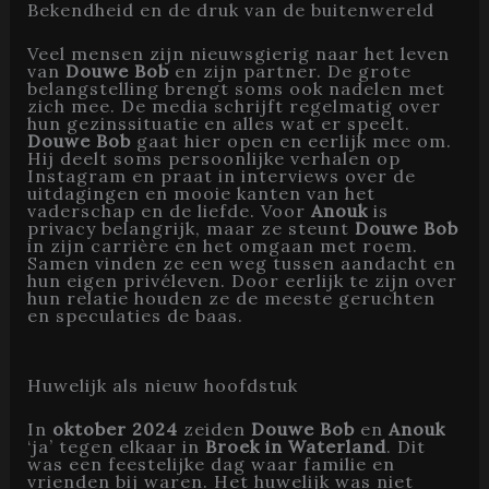
Bekendheid en de druk van de buitenwereld
Veel mensen zijn nieuwsgierig naar het leven
van
Douwe Bob
en zijn partner. De grote
belangstelling brengt soms ook nadelen met
zich mee. De media schrijft regelmatig over
hun gezinssituatie en alles wat er speelt.
Douwe Bob
gaat hier open en eerlijk mee om.
Hij deelt soms persoonlijke verhalen op
Instagram en praat in interviews over de
uitdagingen en mooie kanten van het
vaderschap en de liefde. Voor
Anouk
is
privacy belangrijk, maar ze steunt
Douwe Bob
in zijn carrière en het omgaan met roem.
Samen vinden ze een weg tussen aandacht en
hun eigen privéleven. Door eerlijk te zijn over
hun relatie houden ze de meeste geruchten
en speculaties de baas.
Huwelijk als nieuw hoofdstuk
In
oktober 2024
zeiden
Douwe Bob
en
Anouk
‘ja’ tegen elkaar in
Broek in Waterland
. Dit
was een feestelijke dag waar familie en
vrienden bij waren. Het huwelijk was niet