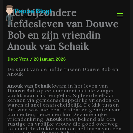
Ga
naar
Het bijzondere
de
inhoud
liefdesleven van Douwe
Bob en zijn vriendin
Anouk van Schaik
Door
Vera
/
20 januari 2026
De start van de liefde tussen Douwe Bob en
Anouk
Anouk van Schaik
kwam in het leven van
Douwe Bob
op een moment dat de zanger
zocht naar rust en geluk. Zij leerde elkaar
kennen via gemeenschappelijke vrienden en
waren al snel onafscheidelijk. De klik tussen
de twee was meteen te zien: ze genoten van
concerten, reizen en hun gezamenlijke
vriendenkring.
Anouk
staat bekend als een
rustige en vrolijke vrouw die goed overweg
kan met de drukte rondom het leven van een