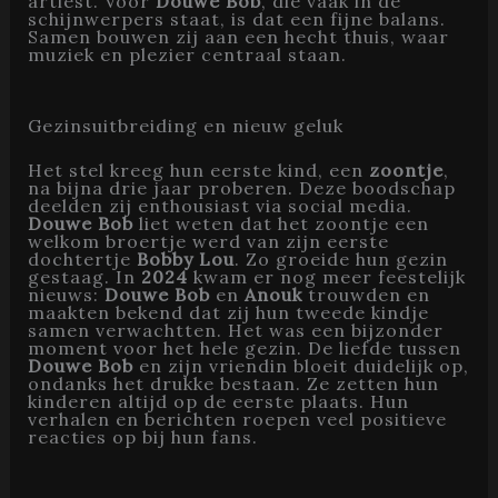
artiest. Voor
Douwe Bob
, die vaak in de
schijnwerpers staat, is dat een fijne balans.
Samen bouwen zij aan een hecht thuis, waar
muziek en plezier centraal staan.
Gezinsuitbreiding en nieuw geluk
Het stel kreeg hun eerste kind, een
zoontje
,
na bijna drie jaar proberen. Deze boodschap
deelden zij enthousiast via social media.
Douwe Bob
liet weten dat het zoontje een
welkom broertje werd van zijn eerste
dochtertje
Bobby Lou
. Zo groeide hun gezin
gestaag. In
2024
kwam er nog meer feestelijk
nieuws:
Douwe Bob
en
Anouk
trouwden en
maakten bekend dat zij hun tweede kindje
samen verwachtten. Het was een bijzonder
moment voor het hele gezin. De liefde tussen
Douwe Bob
en zijn vriendin bloeit duidelijk op,
ondanks het drukke bestaan. Ze zetten hun
kinderen altijd op de eerste plaats. Hun
verhalen en berichten roepen veel positieve
reacties op bij hun fans.