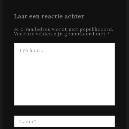
Laat een reactie achter
Je e-mailadres wordt niet gepubliceerd.
Vereiste velden zijn gemarkeerd met
*
Typ
hier...
Naam*