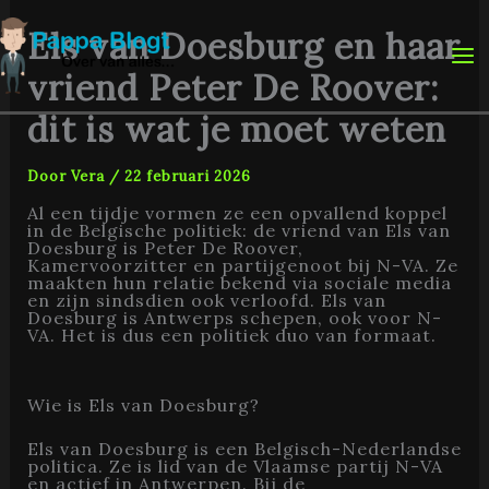
Ga
naar
Els van Doesburg en haar
de
inhoud
vriend Peter De Roover:
dit is wat je moet weten
Door
Vera
/
22 februari 2026
Al een tijdje vormen ze een opvallend koppel
in de Belgische politiek: de vriend van Els van
Doesburg is Peter De Roover,
Kamervoorzitter en partijgenoot bij N-VA. Ze
maakten hun relatie bekend via sociale media
en zijn sindsdien ook verloofd. Els van
Doesburg is Antwerps schepen, ook voor N-
VA. Het is dus een politiek duo van formaat.
Wie is Els van Doesburg?
Els van Doesburg is een Belgisch-Nederlandse
politica. Ze is lid van de Vlaamse partij N-VA
en actief in Antwerpen. Bij de