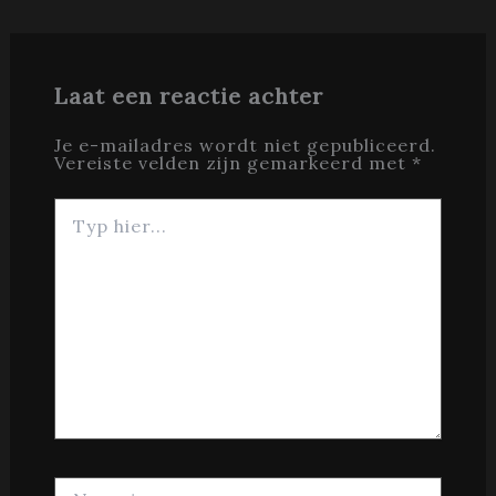
Laat een reactie achter
Je e-mailadres wordt niet gepubliceerd.
Vereiste velden zijn gemarkeerd met
*
Typ
hier...
Naam*