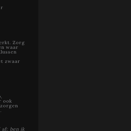
ar
werkt. Zorg
en waar
Klussen
et zwaar
,
r ook
 zorgen
.
f af:
ben ik