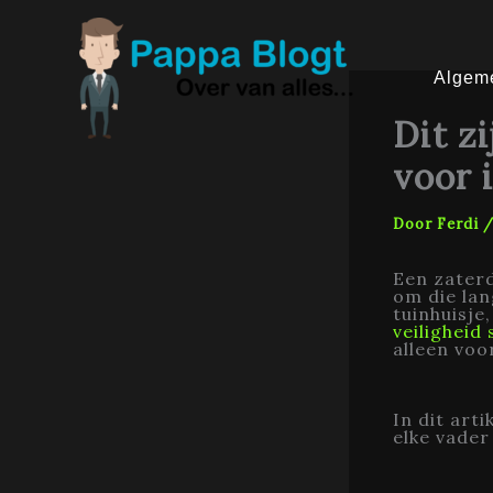
Ga
naar
de
inhoud
Algem
Dit z
voor 
Door
Ferdi
Een zaterd
om die lan
tuinhuisje
veiligheid
alleen voo
In dit art
elke vader