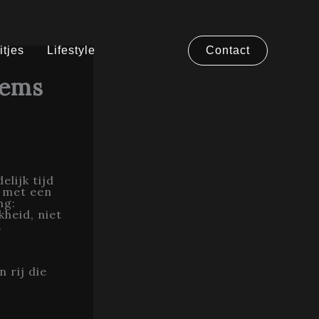
itjes
Lifestyle
Contact
tems
lijk tijd
t met een
ng:
kheid, niet
.
 rij die