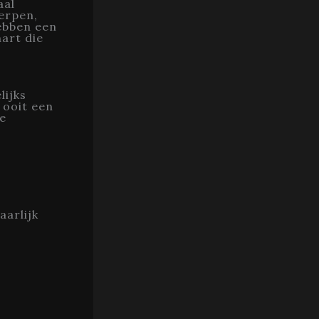
aal
erpen,
ebben een
hart die
lijks
 ooit een
we
aarlijk