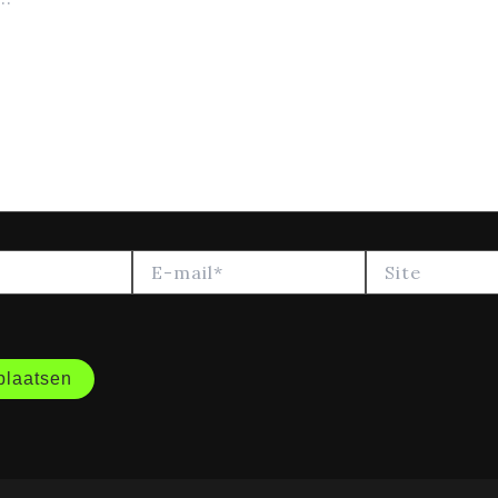
E-
Site
mail*