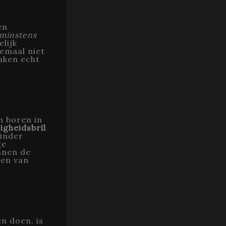
en
 minstens
elijk
emaal niet
aken echt
n boren in
ligheidsbril
minder
ge
nnen de
ten van
n doen, is