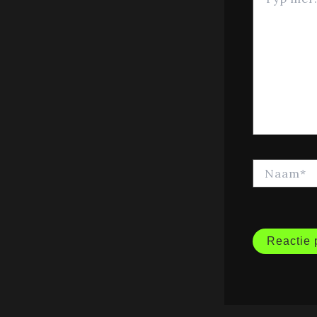
hier...
Naam*