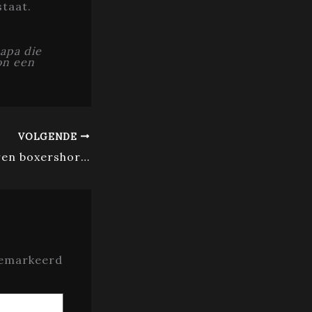
staat.
papa die
on een
VOLGENDE
De perfecte heren boxershort voor de zomer
gemarkeerd