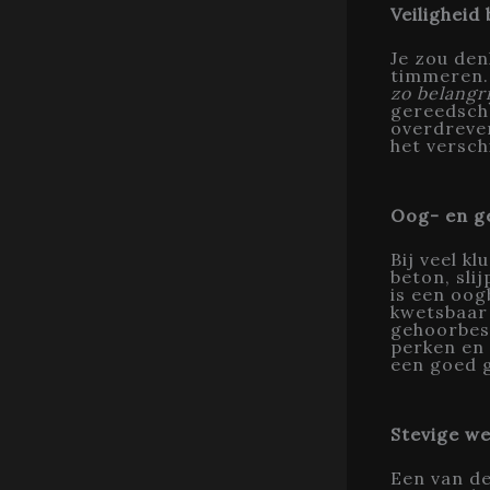
Veiligheid
Je zou den
timmeren.
zo belangri
gereedscha
overdreven
het verschi
Oog- en g
Bij veel k
beton, sli
is een oog
kwetsbaar 
gehoorbes
perken en 
een goed g
Stevige w
Een van de