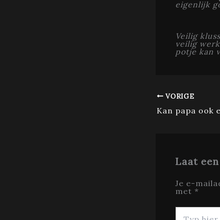
eigenlijk 
Veilig klu
veilig wer
potje kan v
VORIGE
Laat een
Je e-maila
met
*
Typ