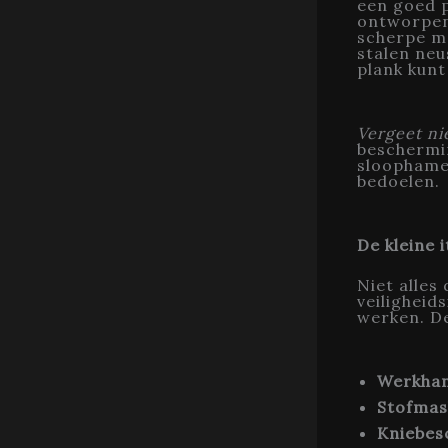
een goed 
ontworpen
scherpe m
stalen neu
plank kunt
Vergeet ni
beschermin
sloophamer
bedoelen.
De kleine 
Niet alles
veiligheid
werken. De
Werkha
Stofmas
Kniebes