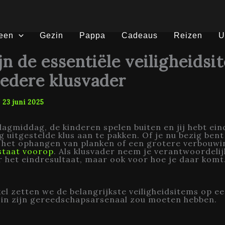
een
Gezin
Pappa
Cadeaus
Reizen
U
ijn de essentiële veiligheidsi
iedere klusvader
/
23 juni 2025
agmiddag, de kinderen spelen buiten en jij hebt einde
g uitgestelde klus aan te pakken. Of je nu bezig ben
, het ophangen van planken of een grotere verbouwi
 staat voorop
. Als klusvader neem je verantwoordelij
r het eindresultaat, maar ook voor hoe je daar komt
ikel zetten we de belangrijkste veiligheidsitems op een
 in zijn gereedschapsarsenaal zou moeten hebben.