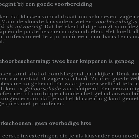
 begint bij een goede voorbereiding
ken dat klussen vooral draait om schroeven, zagen 
 Maar de slimste klusvaders weten:
voorbereiding is
jk als uitvoering
. Dat betekent dat je zorgt voor deg
p én de juiste beschermingsmiddelen. Het hoeft all
 professioneel te zijn, maar een paar basisitems m
l.
ehoorbescherming: twee keer knipperen is genoeg
lussen komt stof of rondvliegend puin kijken. Denk aa
jpen van metaal of zagen van hout. Zonder goede
vei
blessure zo gebeurd. En waar je oren wellicht iets 
lijken, is
gehoorschade
vaak sluipend. Een eenvoudi
chermer of oordoppen houden het geluidsniveau bi
zorgen ervoor dat je na het klussen nog kunt genie
esprek met je kinderen.
erkschoenen: geen overbodige luxe
 eerste investeringen die je als klusvader zou moete