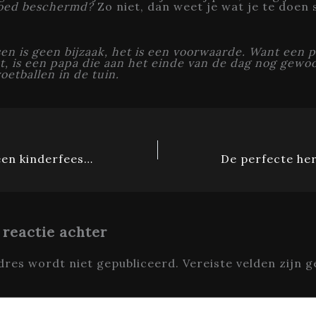
goed beschermd?
Zo niet, dan weet je wat je te doen 
ssen is geen bijzaak, het is een voorwaarde. Want een 
kt, is een papa die aan het einde van de dag nog gewo
oetballen in de tuin.
Kan papa ook een kinderfeestje organiseren? Natuurlijk!
 reactie achter
dres wordt niet gepubliceerd.
Vereiste velden zijn 