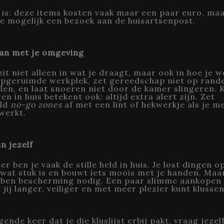
is: deze items kosten vaak maar een paar euro, ma
e mogelijk een bezoek aan de huisartsenpost.
an met je omgeving
 zit niet alleen in wat je draagt, maar ook in hoe je 
opgeruimde werkplek, zet gereedschap niet op rand
llen, en laat snoeren niet door de kamer slingeren. 
n in huis betekent ook: altijd extra alert zijn. Zet
eld
no-go zones
af met een lint of hekwerkje als je m
werkt.
n jezelf
er ben je vaak de stille held in huis. Je lost dingen op
wat stuk is en bouwt iets moois met je handen. Maa
bben bescherming nodig. Een paar slimme aankopen
 jij langer, veiliger en met meer plezier kunt klussen
ende keer dat je die kluslijst erbij pakt, vraag jezel