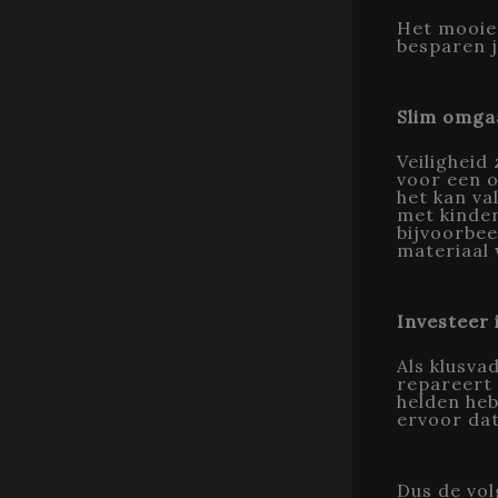
Het mooie 
besparen j
Slim omga
Veiligheid
voor een 
het kan va
met kindere
bijvoorbe
materiaal 
Investeer i
Als klusvad
repareert 
helden he
ervoor dat
Dus de volg