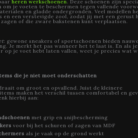
paar
heren werkschoenen
. Deze schoenen zijn speci
 om je voeten te beschermen tegen vallende voorw
aterialen en gladde ondergronden. Veel modellen h
s en een verstevigde zool, zodat jij met een gerust 
 zagen of die zware bakstenen kunt verplaatsen.
et
: gewone sneakers of sportschoenen bieden nauwe
g. Je merkt het pas wanneer het te laat is. En als je
 op je voet hebt laten vallen, weet je precies wat 
items die je niet moet onderschatten
 draait om groot en opvallend. Juist de kleinere
sitems maken het verschil tussen comfortabel en gev
nk hierbij aan:
ndschoenen
met grip en snijbescherming
kers
voor bij het schuren of zagen van MDF
chermers
als je vaak op de grond werkt