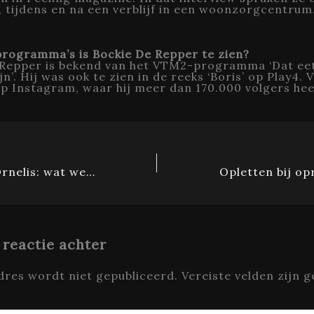
, tijdens en na een verblijf in een woonzorgcentrum
programma’s is Bockie De Repper te zien?
 Repper is bekend van het VTM2-programma ‘Dat ee
jn’. Hij was ook te zien in de reeks ‘Boris’ op Play4. 
 op Instagram, waar hij meer dan 170.000 volgers hee
Partner Sven Ornelis: wat weten we over zijn privéleven?
 reactie achter
dres wordt niet gepubliceerd.
Vereiste velden zijn 