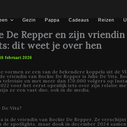
een
Gezin
Pappa
Cadeaus
Reizen
U
e De Repper en zijn vriendin 
ts: dit weet je over hen
16 februari 2026
dje vormen ze een van de bekendere koppels uit de V
de vriendin van Bockie De Repper is Julie De Vits. Bo
 televisie en met meer dan 170.000 volgers op Inst
022 voor het eerst openlijk iets over zijn relatie met
zijn ze een vast duo, ook in de media.
e De Vits?
its is de vriendin van Bockie De Repper. Ze verschijnt
in de spotlights, maar dook in december 2024 same