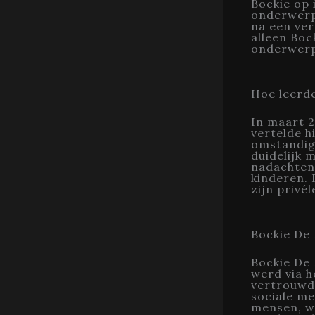
Bockie op 
onderwerp 
na een ver
alleen Boc
onderwerpe
Hoe leerde
In maart 2
vertelde h
omstandigh
duidelijk m
nadachten 
kinderen. 
zijn privé
Bockie De 
Bockie De 
werd via h
vertrouwd 
sociale me
mensen, wa