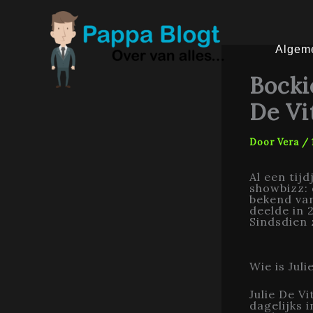
Ga
naar
de
inhoud
Algem
Bocki
De Vi
Door
Vera
/
Al een tij
showbizz: 
bekend van
deelde in 2
Sindsdien 
Wie is Juli
Julie De V
dagelijks 