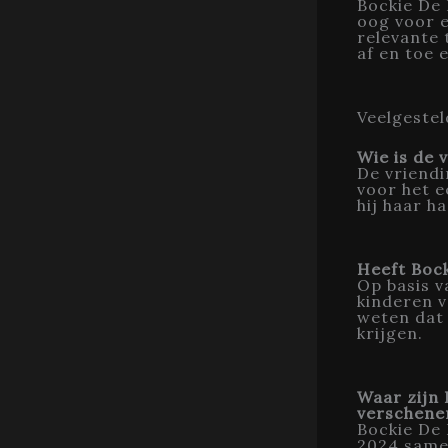
Bockie De 
oog voor e
relevante 
af en toe 
Veelgestel
Wie is de 
De vriendi
voor het e
hij haar h
Heeft Boc
Op basis v
kinderen v
weten dat
krijgen.
Waar zijn 
verschene
Bockie De 
2024 samen