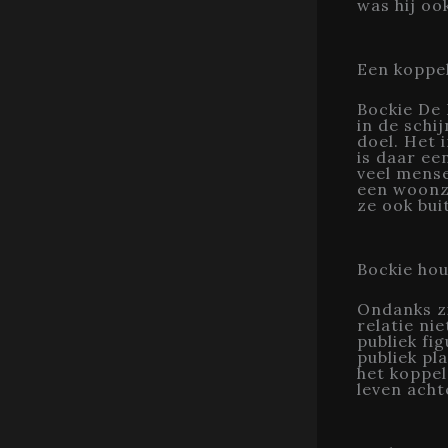
was hij ook
Een koppe
Bockie De 
in de schi
doel. Het 
is daar ee
veel mense
een woonz
ze ook bui
Bockie hou
Ondanks zi
relatie ni
publiek fi
publiek pl
het koppel
leven acht