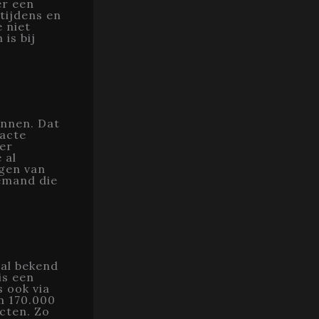
er een
 tijdens en
e niet
is bij
ennen. Dat
xacte
 er
 al
jgen van
iemand die
ral bekend
is een
s ook via
m 170.000
ecten. Zo