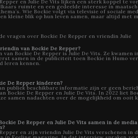
Repper en Julie De Vits lijken een sterk koppel te v
lkaars ruimte en een gedeelde interesse in maatsch
thema’s. Wie Bockie volgt via televisie of sociale med
een kleine blik op hun leven samen, maar altijd met 
de vragen over Bockie De Repper en vriendin Julie
vriendin van Bockie De Repper?
n van Bockie De Repper is Julie De Vits. Ze kwamen i
erst samen in de publiciteit toen Bockie in Humo ve
ad leren kennen.
kie De Repper kinderen?
an publiek beschikbare informatie zijn er geen beric
an Bockie De Repper en Julie De Vits. In 2022 liet Bo
 ze samen nadachten over de mogelijkheid om ooit k
Bockie De Repper en Julie De Vits samen in de media
n?
Repper en zijn vriendin Julie De Vits verschenen in
 in Feeling magazine. In dat interview spraken ze 