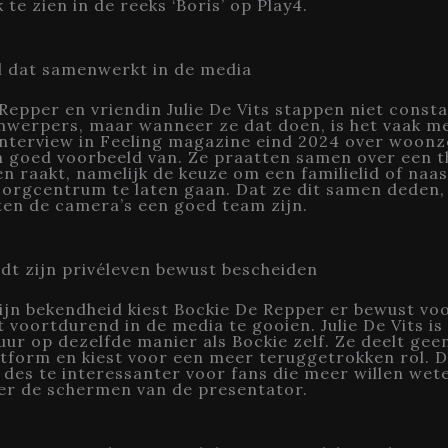
 te zien in de reeks ‘Boris’ op Play4.
l dat samenwerkt in de media
Repper en vriendin Julie De Vits stappen niet cons
jnwerpers, maar wanneer ze dat doen, is het vaak m
interview in Feeling magazine eind 2024 over woon
n goed voorbeeld van. Ze praatten samen over een 
n raakt, namelijk de keuze om een familielid of naa
orgcentrum te laten gaan. Dat ze dit samen deden,
ten de camera’s een goed team zijn.
dt zijn privéleven bewust bescheiden
jn bekendheid kiest Bockie De Repper er bewust vo
et voortdurend in de media te gooien. Julie De Vits is
guur op dezelfde manier als Bockie zelf. Ze deelt gee
atform en kiest voor een meer teruggetrokken rol. 
 des te interessanter voor fans die meer willen wet
er de schermen van de presentator.