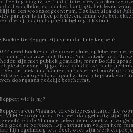
in Feeling magazine. In dat interview spraken ze ov
dat hen allebei na aan het hart ligt: het leven voor,
blijf in een woonzorgcentrum. Dat laat zien dat Juli
kies partner is in het privéleven, maar ook betrokken 
n die hij maatschappelijk belangrijk vindt.
 Bockie De Repper zijn vriendin Julie kennen?
022 deed Bockie uit de doeken hoe hij Julie leerde k
ij in een interview met Humo. Veel details over de e
eden zijn niet publiek gemaakt, maar Bockie sprak
et plezier over. Hij gaf ook aan dat ze in die periode
over de toekomst samen, inclusief het mogelijk kri
Dat was een opvallend openhartige uitspraak voor 
leven doorgaans redelijk beschermt.
Repper: wie is hij?
Repper is een Vlaamse televisiepresentator die voo
et VTM2-programma ‘Dat eet dan gelukkig zijn’. Hij 
gezicht op de Vlaamse televisie en weet zijn volger
dia goed te bereiken. Op Instagram volgen hem rui
ar hij regelmatig iets deelt over zijn werk en proj