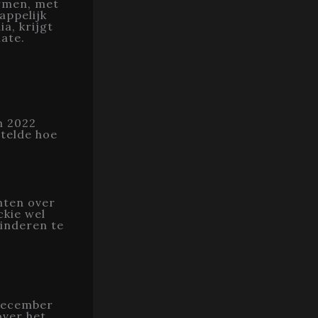
ormen, met
appelijk
ia, krijgt
mate.
n 2022
rtelde hoe
hten over
ckie wel
inderen te
 december
over het