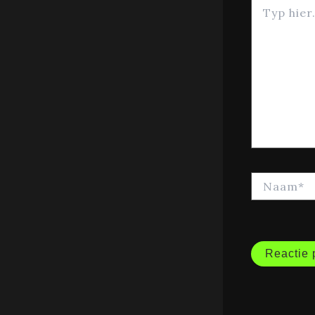
Typ
hier...
Naam*