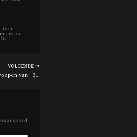
.
t dan
Verder is
ft.
VOLGENDE
Opletten bij oproepen van +31 50 853 74 65: zo blijf je veilig
gemarkeerd