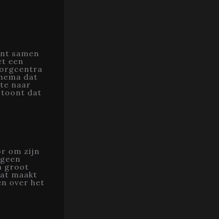
tant samen
et een
zorgcentra
thema dat
ste naar
 toont dat
or om zijn
 geen
n groot
Dat maakt
en over het