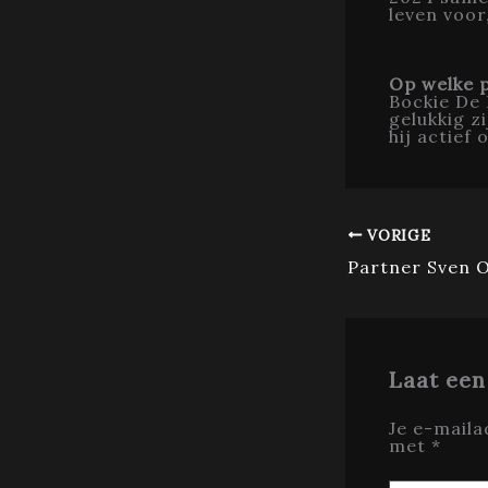
leven voor
Op welke 
Bockie De
gelukkig zi
hij actief
VORIGE
Laat een
Je e-maila
met
*