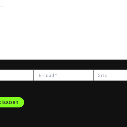
E-
Site
mail*