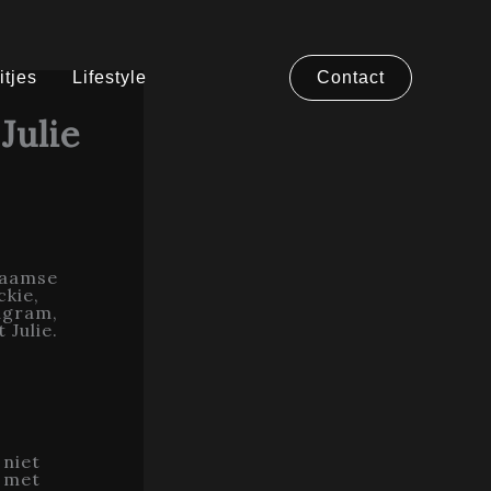
itjes
Lifestyle
Contact
Julie
laamse
ckie,
agram,
 Julie.
 niet
n met