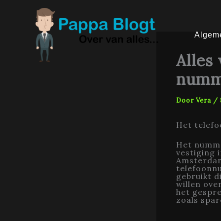
Ga
naar
de
inhoud
Algem
Alles
numme
Door
Vera
/
Het telef
Het nummer
vestiging
Amsterdams
telefoonn
gebruikt d
willen ove
het gespre
zoals spar