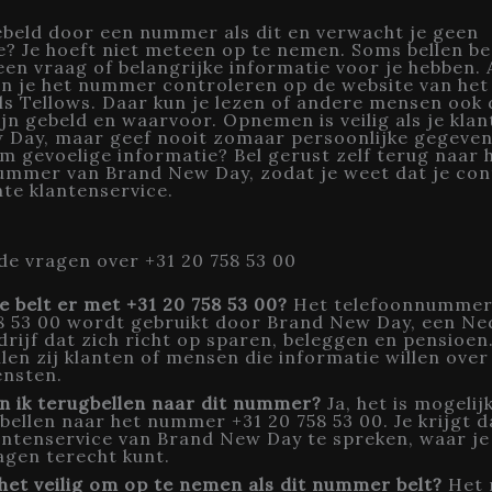
beld door een nummer als dit en verwacht je geen
e? Je hoeft niet meteen op te nemen. Soms bellen be
en vraag of belangrijke informatie voor je hebben. A
kun je het nummer controleren op de website van het 
ls Tellows. Daar kun je lezen of andere mensen ook 
n gebeld en waarvoor. Opnemen is veilig als je klant
 Day, maar geef nooit zomaar persoonlijke gegeven
m gevoelige informatie? Bel gerust zelf terug naar 
nummer van Brand New Day, zodat je weet dat je con
te klantenservice.
de vragen over +31 20 758 53 00
e belt er met +31 20 758 53 00?
Het telefoonnummer
8 53 00 wordt gebruikt door Brand New Day, een Ne
drijf dat zich richt op sparen, beleggen en pensioen
llen zij klanten of mensen die informatie willen over
ensten.
n ik terugbellen naar dit nummer?
Ja, het is mogeli
 bellen naar het nummer +31 20 758 53 00. Je krijgt 
antenservice van Brand New Day te spreken, waar je 
agen terecht kunt.
 het veilig om op te nemen als dit nummer belt?
Het