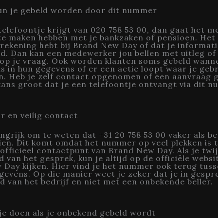
n je gebeld worden door dit nummer
 telefoontje krijgt van 020 758 53 00, dan gaat het 
te maken hebben met je bankzaken of pensioen. Het 
 rekening hebt bij Brand New Day of dat je informati
. Dan kan een medewerker jou bellen met uitleg of
op je vraag. Ook worden klanten soms gebeld wanne
is in hun gegevens of er een actie loopt waar je geb
n. Heb je zelf contact opgenomen of een aanvraag 
kans groot dat je een telefoontje ontvangt via dit 
 en veilig contact
angrijk om te weten dat +31 20 758 53 00 vaker als 
en. Dit komt omdat het nummer op veel plekken is 
 officieel contactpunt van Brand New Day. Als je twij
d van het gesprek, kun je altijd op de officiële websi
Day kijken. Hier vind je het nummer ook terug tus
evens. Op die manier weet je zeker dat je in gespr
 van het bedrijf en niet met een onbekende beller.
je doen als je onbekend gebeld wordt