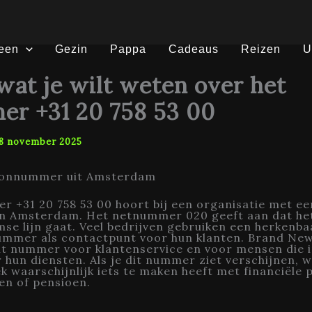
een
Gezin
Pappa
Cadeaus
Reizen
U
 wat je wilt weten over het
r +31 20 758 53 00
8 november 2025
oonnummer uit Amsterdam
 +31 20 758 53 00 hoort bij een organisatie met ee
 in Amsterdam. Het netnummer 020 geeft aan dat he
e lijn gaat. Veel bedrijven gebruiken een herkenba
ummer als contactpunt voor hun klanten. Brand Ne
it nummer voor klantenservice en voor mensen die 
r hun diensten. Als je dit nummer ziet verschijnen, w
k waarschijnlijk iets te maken heeft met financiële
en of pensioen.