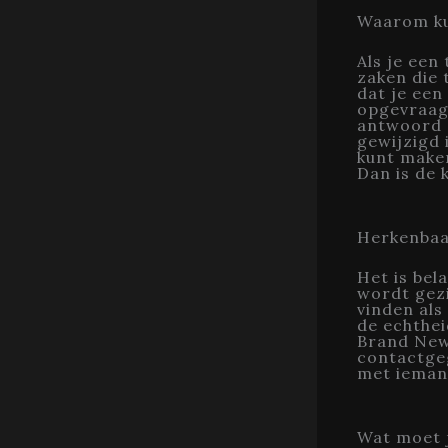
Waarom ku
Als je een
zaken die 
dat je een
opgevraagd
antwoord 
gewijzigd 
kunt make
Dan is de 
Herkenbaar
Het is bel
wordt gezi
vinden als
de echthei
Brand New 
contactgeg
met iemand
Wat moet 