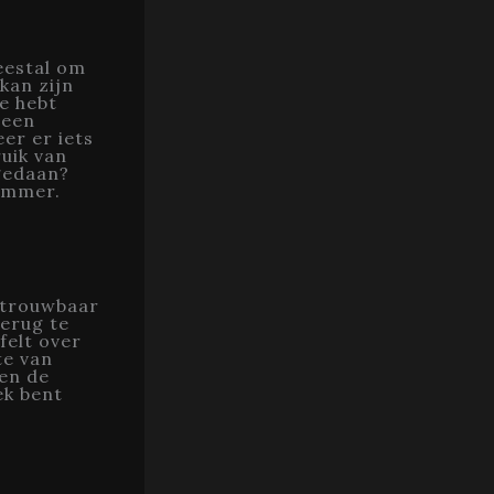
meestal om
kan zijn
e hebt
 een
er er iets
ruik van
gedaan?
nummer.
betrouwbaar
terug te
felt over
te van
sen de
ek bent