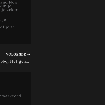
Brand New
kun je
 je zeker
 je
of je te
VOLGENDE
Bavette rollade bbq: Het geheim van smaak op de grill
gemarkeerd