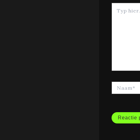
Typ
hier...
Naam*