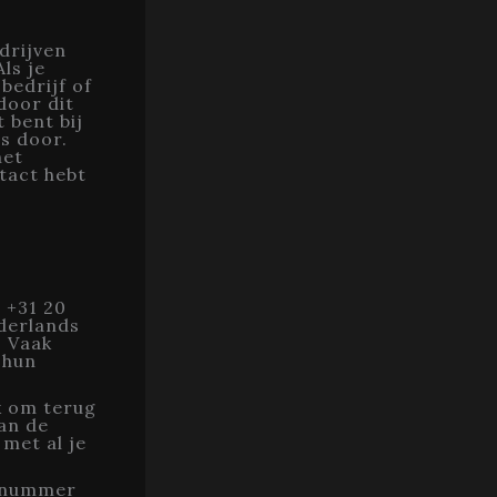
drijven
ls je
bedrijf of
door dit
 bent bij
s door.
het
tact hebt
 +31 20
derlands
. Vaak
 hun
jk om terug
dan de
met al je
 nummer