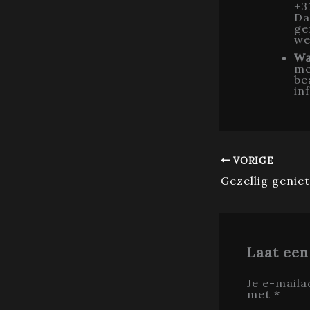
+3
Da
ge
we
Wa
me
be
in
VORIGE
Laat een
Je e-maila
met
*