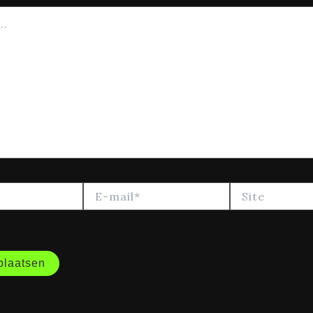
E-
Site
mail*