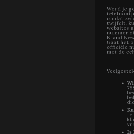
Word je ge
telefoontj
omdat ze e
twijfelt, 
websites a
nummer zij
Brand New
Gaat het o
officiële 
met de ech
Veelgestel
Wi
75
be
be
di
Ka
te
kl
vr
Is