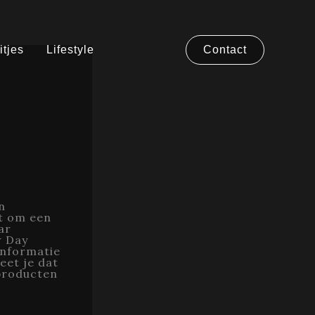
itjes
Lifestyle
Contact
n
t om een
ar
w Day
informatie
eet je dat
 producten