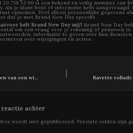
1 20 758 53 00 is een bekend en veilig nummer van 
y. Als je klant bent of informatie hebt aangevraagd, 
rust opnemen. Deel alleen persoonlijke gegevens als
et dat je met Brand New Day spreekt.
arvoor belt Brand New Day mij?
Brand New Day belt
estal om een vraag over je rekening of pensioen te
antwoorden, informatie te geven over hun diensten 
formeren over wijzigingen en acties.
Gezellig genieten van een winter bbq: buiten koken in de kou
 reactie achter
dres wordt niet gepubliceerd.
Vereiste velden zijn 