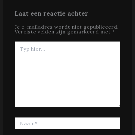
Laat een reactie achter
Je e-mailadres wordt niet gepubliceerd.
Vereiste velden zijn gemarkeerd met
*
Typ
hier...
Naam*