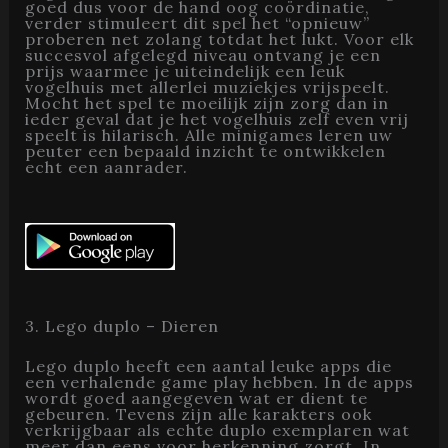
goed dus voor de hand oog coördinatie,
verder stimuleert dit spel het “opnieuw”
proberen net zolang totdat het lukt. Voor elk
succesvol afgelegd niveau ontvang je een
prijs waarmee je uiteindelijk een leuk
vogelhuis met allerlei muziekjes vrijspeelt.
Mocht het spel te moeilijk zijn zorg dan in
ieder geval dat je het vogelhuis zelf even vrij
speelt is hilarisch. Alle minigames leren uw
peuter een bepaald inzicht te ontwikkelen
echt een aanrader.
3. Lego duplo – Dieren
Lego duplo heeft een aantal leuke apps die
een verhalende game play hebben. In de apps
wordt goed aangegeven wat er dient te
gebeuren. Tevens zijn alle karakters ook
verkrijgbaar als echte duplo exemplaren wat
meer dan eens voor herkenning zorgt. In