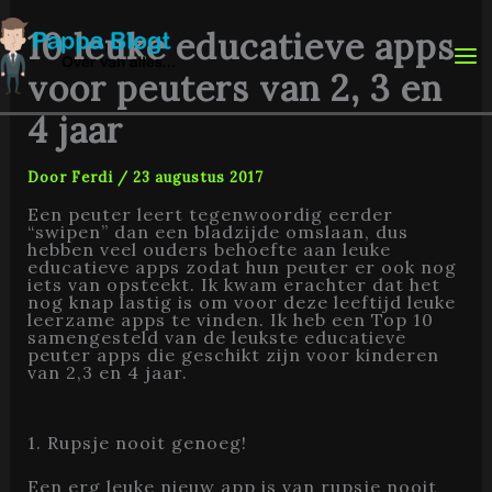
Ga
naar
10 leuke educatieve apps
de
inhoud
voor peuters van 2, 3 en
4 jaar
Door
Ferdi
/
23 augustus 2017
Een peuter leert tegenwoordig eerder
“swipen” dan een bladzijde omslaan, dus
hebben veel ouders behoefte aan leuke
educatieve apps zodat hun peuter er ook nog
iets van opsteekt. Ik kwam erachter dat het
nog knap lastig is om voor deze leeftijd leuke
leerzame apps te vinden. Ik heb een Top 10
samengesteld van de leukste educatieve
peuter apps die geschikt zijn voor kinderen
van 2,3 en 4 jaar.
1. Rupsje nooit genoeg!
Een erg leuke nieuw app is van rupsje nooit