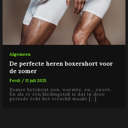
Algemeen
De perfecte heren boxershort voor
de zomer
Ferdi
/
11 juli 2025
Zomer betekent zon, warmte, en… zweet.
En als er één kledingstuk is dat in deze
periode écht het verschil maakt […]