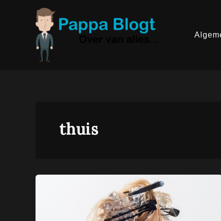
Ga
naar
de
inhoud
Algem
thuis