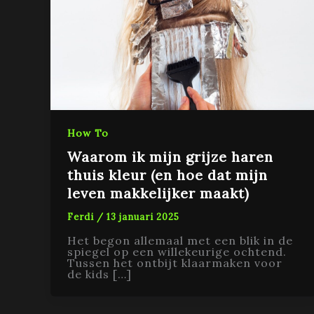
How To
Waarom ik mijn grijze haren
thuis kleur (en hoe dat mijn
leven makkelijker maakt)
Ferdi
/
13 januari 2025
Het begon allemaal met een blik in de
spiegel op een willekeurige ochtend.
Tussen het ontbijt klaarmaken voor
de kids […]