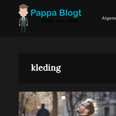
Ga
naar
de
inhoud
Algem
kleding