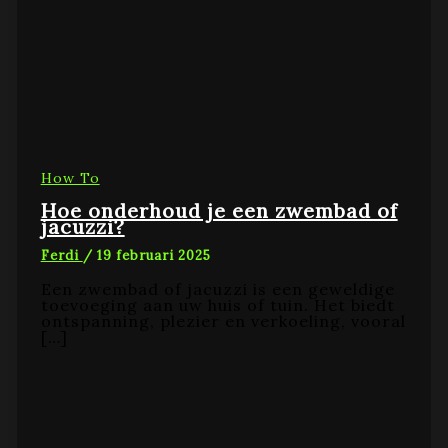
How To
Hoe onderhoud je een zwembad of
jacuzzi?
Ferdi
/
19 februari 2025
Een zwembad of jacuzzi is een geweldige
toevoeging aan uw huis of tuin. Het biedt
ontspanning, plezier en verkoeling, vooral
[…]