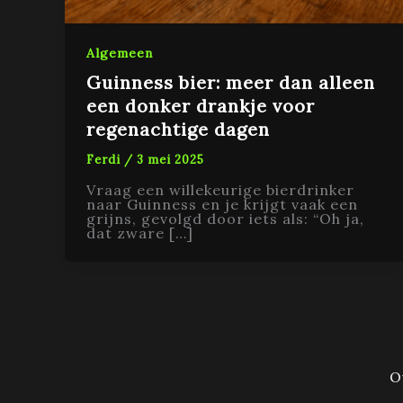
Algemeen
Guinness bier: meer dan alleen
een donker drankje voor
regenachtige dagen
Ferdi
/
3 mei 2025
Vraag een willekeurige bierdrinker
naar Guinness en je krijgt vaak een
grijns, gevolgd door iets als: “Oh ja,
dat zware […]
O