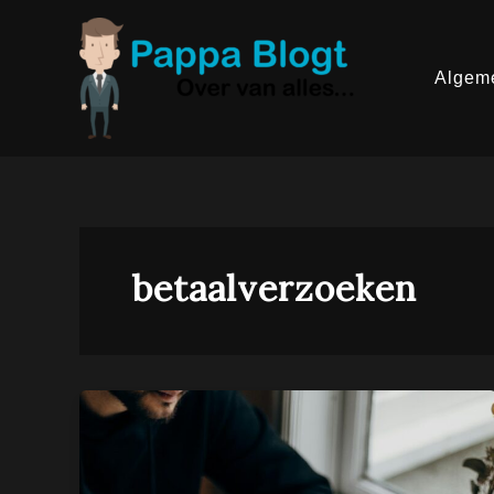
Ga
naar
de
inhoud
Algem
betaalverzoeken