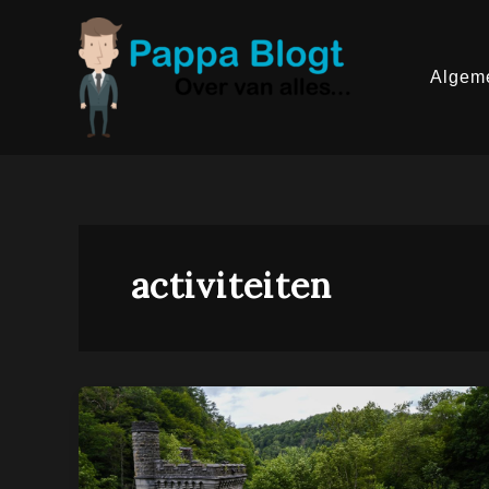
Ga
naar
de
inhoud
Algem
activiteiten